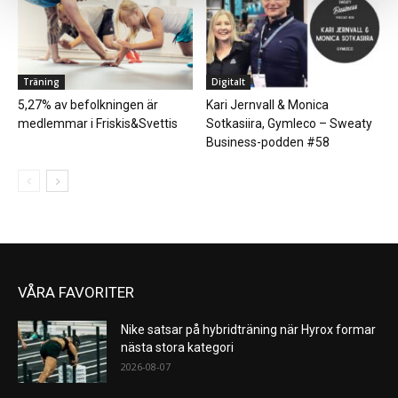
Träning
Digitalt
5,27% av befolkningen är
Kari Jernvall & Monica
medlemmar i Friskis&Svettis
Sotkasiira, Gymleco – Sweaty
Business-podden #58
VÅRA FAVORITER
Nike satsar på hybridträning när Hyrox formar
nästa stora kategori
2026-08-07