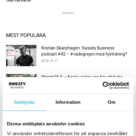
- Annons -
MEST POPULÄRA
Kristian Skarphagen: Sweaty Business
podcast #42 – #vadegrejen med fysträning?
2018-10-17
WatchOS 9 – Apple växlar upp för att locka
löpare och...
2022-06-23
Samtycke
Information
Om
Möt Eleiko på FIBO – Europas största tränings-
och hälsomässa!
2025-04-01
Denna webbplats använder cookies
Vi använder enhetsidentifierare för att anpassa innehållet
Actic delårsrapport kvartal 4 2020 – redovisar