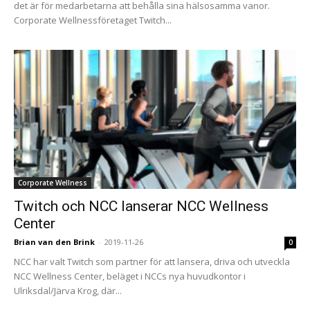
det är för medarbetarna att behålla sina hälsosamma vanor.
Corporate Wellnessföretaget Twitch...
Corporate Wellness
Twitch och NCC lanserar NCC Wellness
Center
Brian van den Brink
-
2019-11-26
0
NCC har valt Twitch som partner för att lansera, driva och utveckla
NCC Wellness Center, beläget i NCCs nya huvudkontor i
Ulriksdal/Järva Krog, där...