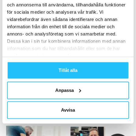
och annonserna till användarna, tillhandahålla funktioner
vinst, trots coronapandemin
för sociala medier och analysera vår trafik. Vi
2021-02-19
vidarebefordrar även sådana identifierare och annan
information från din enhet till de sociala medier och
Ladda fler
annons- och analysföretag som vi samarbetar med.
Dessa kan i sin tur kombinera informationen med annan
HETAST JUST NU
information som du har tillhandahållit eller som de har
samlat in när du har använt deras tjänster.
Tillåt alla
Anpassa
Business
Hälsa
LjudBang
Carolina Klüft, Generation Pep
– Sweaty Business podcast
Avvisa
#97