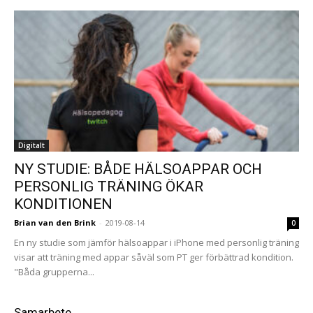
Digitalt
NY STUDIE: BÅDE HÄLSOAPPAR OCH
PERSONLIG TRÄNING ÖKAR
KONDITIONEN
Brian van den Brink
-
2019-08-14
0
En ny studie som jämför hälsoappar i iPhone med personlig träning
visar att träning med appar såväl som PT ger förbättrad kondition.
"Båda grupperna...
Samarbete