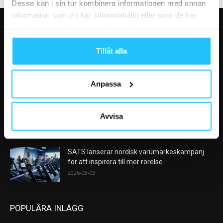
Dessa kan i sin tur kombinera informationen med annan
information som du har tillhandahållit eller som de har
samlat in när du har använt deras tjänster.
VÅRA FAVORITER
Tillåt alla
Analys: Europas gymmarknad går in i en ny
konsolideringsfas – och...
2026-08-05
Anpassa
Sensopro förändrar vårt sätt att värma upp,
steg för steg
Avvisa
2026-08-04
SATS lanserar nordisk varumärkeskampanj
för att inspirera till mer rörelse
2026-08-03
POPULÄRA INLÄGG