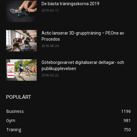
De bästa träningsskorna 2019
2019-02-11
Actic lanserar 3D-gruppträning – PEOne av
Procedos
2018-08-24
Göteborgsvarvet digitaliserar deltagar- och
publikupplevelsen
2018-02-22
POPULÄRT
Business
1196
Gym
981
Träning
750