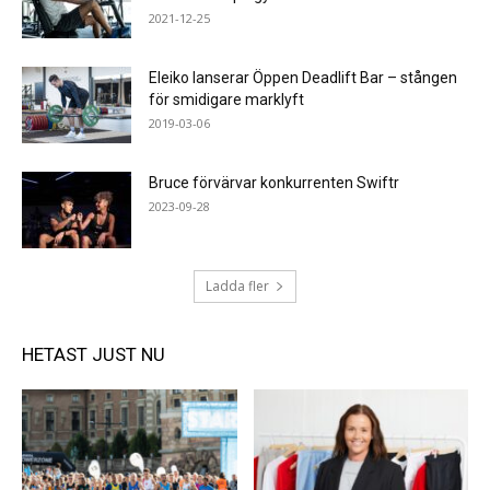
2021-12-25
Eleiko lanserar Öppen Deadlift Bar – stången
för smidigare marklyft
2019-03-06
Bruce förvärvar konkurrenten Swiftr
2023-09-28
Ladda fler
HETAST JUST NU