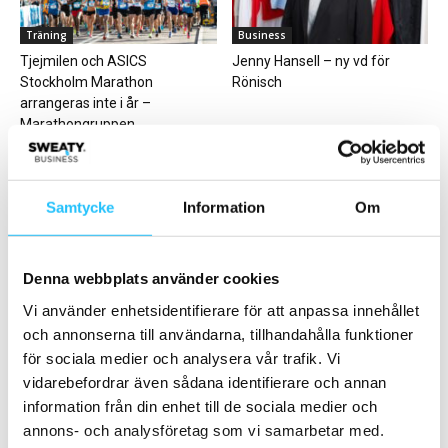
Träning
Business
Tjejmilen och ASICS
Jenny Hansell – ny vd för
Stockholm Marathon
Rönisch
arrangeras inte i år –
Marathongruppen...
Samtycke
Information
Om
Business
Business
Denna webbplats använder cookies
Nordic Wellness expanderar –
Hur ska jag finansiera
tar över tre
träningsutrustningen till
Vi använder enhetsidentifierare för att anpassa innehållet
träningsanläggningar i
gymmet?
och annonserna till användarna, tillhandahålla funktioner
Norrtälje
för sociala medier och analysera vår trafik. Vi
vidarebefordrar även sådana identifierare och annan
information från din enhet till de sociala medier och
annons- och analysföretag som vi samarbetar med.