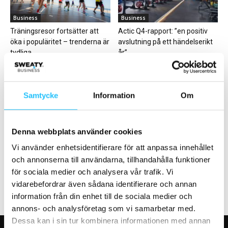
Business
Business
Träningsresor fortsätter att
Actic Q4-rapport: ”en positiv
öka i populäritet – trenderna är
avslutning på ett händelserikt
tydliga
år”
Samtycke
Information
Om
Denna webbplats använder cookies
Digitalt
Business
Set4Play – ökar lönsamheten i
FIBO-mässan 2021 arrangeras
Vi använder enhetsidentifierare för att anpassa innehållet
din gruppträning
24 – 27 juni
och annonserna till användarna, tillhandahålla funktioner
för sociala medier och analysera vår trafik. Vi
vidarebefordrar även sådana identifierare och annan
information från din enhet till de sociala medier och
annons- och analysföretag som vi samarbetar med.
Dessa kan i sin tur kombinera informationen med annan