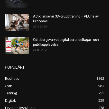
Actic lanserar 3D-gruppträning – PEOne av
Procedos
2018-08-24
Göteborgsvarvet digitaliserar deltagar- och
publikupplevelsen
2018-02-22
POPULÄRT
Business
1198
Gym
984
Träning
751
Digitalt
559
Leverantörsnyheter
478