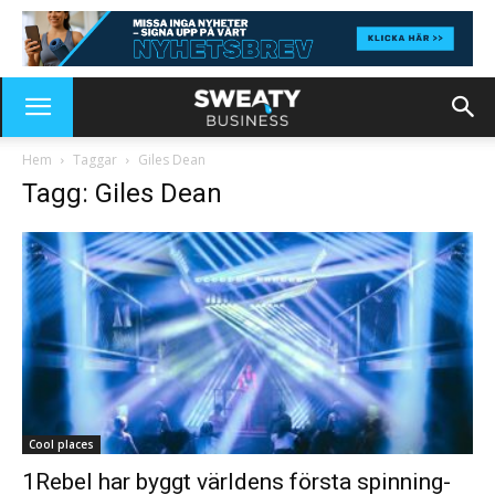
Hem
Taggar
Giles Dean
Tagg: Giles Dean
Cool places
1Rebel har byggt världens första spinning-