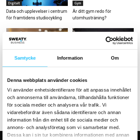
Digitalt
Gym
Data och upplevelser i centrum
Är ditt gym redo för
för framtidens studiocykling
utomhusträning?
Samtycke
Information
Om
Business
Hälsa
Bildextra: Invigning Technogym
Friskis&Svettis ansluter till
Denna webbplats använder cookies
boutique Stockholm
Active Sweden –
träningsbranschen stärker sin
Vi använder enhetsidentifierare för att anpassa innehållet
gemensamma röst
och annonserna till användarna, tillhandahålla funktioner
för sociala medier och analysera vår trafik. Vi
vidarebefordrar även sådana identifierare och annan
information från din enhet till de sociala medier och
annons- och analysföretag som vi samarbetar med.
Dessa kan i sin tur kombinera informationen med annan