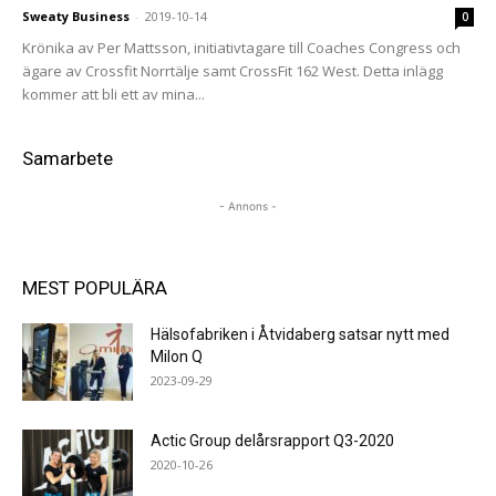
Sweaty Business
-
2019-10-14
0
Krönika av Per Mattsson, initiativtagare till Coaches Congress och
ägare av Crossfit Norrtälje samt CrossFit 162 West. Detta inlägg
kommer att bli ett av mina...
Samarbete
- Annons -
MEST POPULÄRA
Hälsofabriken i Åtvidaberg satsar nytt med
Milon Q
2023-09-29
Actic Group delårsrapport Q3-2020
2020-10-26