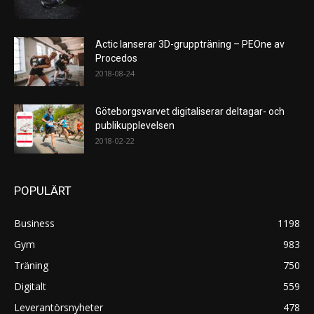
Actic lanserar 3D-gruppträning – PEOne av
Procedos
2018-08-24
Göteborgsvarvet digitaliserar deltagar- och
publikupplevelsen
2018-02-22
POPULÄRT
Business
1198
Gym
983
Träning
750
Digitalt
559
Leverantörsnyheter
478