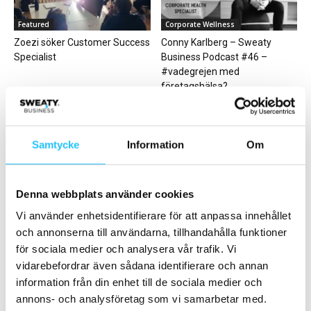
Featured
Corporate Wellness
Zoezi söker Customer Success
Conny Karlberg – Sweaty
Specialist
Business Podcast #46 –
#vadegrejen med
företagshälsa?
Samtycke
Information
Om
Denna webbplats använder cookies
Personlig träning
Gruppträning
Snabbguide – att nå framgång
SATS lanserar Wellness
Vi använder enhetsidentifierare för att anpassa innehållet
med personlig träning
Bundle: nytt fokus på mental
och annonserna till användarna, tillhandahålla funktioner
och fysisk hälsa
för sociala medier och analysera vår trafik. Vi
vidarebefordrar även sådana identifierare och annan
information från din enhet till de sociala medier och
annons- och analysföretag som vi samarbetar med.