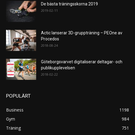
De bästa träningsskorna 2019
2019-02-11
Actic lanserar 3D-gruppträning – PEOne av
Procedos
2018-08-24
Göteborgsvarvet digitaliserar deltagar- och
publikupplevelsen
2018-02-22
POPULÄRT
Business
1198
Gym
984
Träning
751