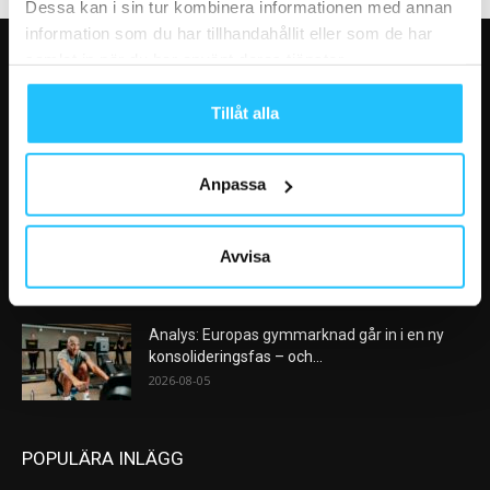
Dessa kan i sin tur kombinera informationen med annan
information som du har tillhandahållit eller som de har
samlat in när du har använt deras tjänster.
VÅRA FAVORITER
Tillåt alla
Nike satsar på hybridträning när Hyrox formar
nästa stora kategori
2026-08-07
Anpassa
AI kommer aldrig kunna ersätta en frukost
efter träningspasset
Avvisa
2026-08-06
Analys: Europas gymmarknad går in i en ny
konsolideringsfas – och...
2026-08-05
POPULÄRA INLÄGG