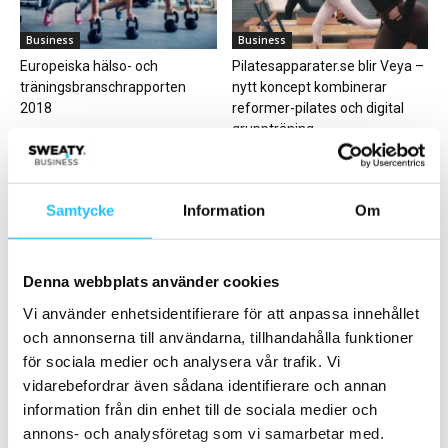
Business
Business
Europeiska hälso- och
Pilatesapparater.se blir Veya –
träningsbranschrapporten
nytt koncept kombinerar
2018
reformer-pilates och digital
gruppträning
Samtycke
Information
Om
Denna webbplats använder cookies
Business
Business
Vi använder enhetsidentifierare för att anpassa innehållet
EGYM lanserar nya
EoS Fitness köper 23 Gold’s
mjukvarupaket – ska hjälpa
Gym i Kalifornien – medan
och annonserna till användarna, tillhandahålla funktioner
gym att öka medlemsvärde...
Gold’s...
för sociala medier och analysera vår trafik. Vi
vidarebefordrar även sådana identifierare och annan
information från din enhet till de sociala medier och
annons- och analysföretag som vi samarbetar med.