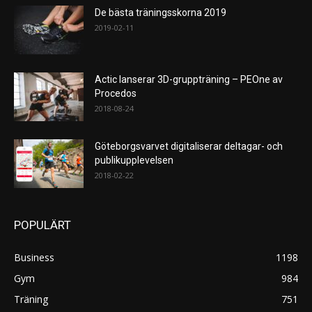
De bästa träningsskorna 2019
2019-02-11
Actic lanserar 3D-gruppträning – PEOne av
Procedos
2018-08-24
Göteborgsvarvet digitaliserar deltagar- och
publikupplevelsen
2018-02-22
POPULÄRT
Business
1198
Gym
984
Träning
751