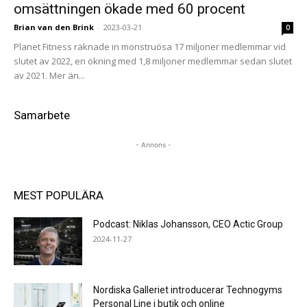
omsättningen ökade med 60 procent
Brian van den Brink
-
2023-03-21
0
Planet Fitness räknade in monstruösa 17 miljoner medlemmar vid
slutet av 2022, en ökning med 1,8 miljoner medlemmar sedan slutet
av 2021. Mer än...
Samarbete
- Annons -
MEST POPULÄRA
Podcast: Niklas Johansson, CEO Actic Group
2024-11-27
Nordiska Galleriet introducerar Technogyms
Personal Line i butik och online