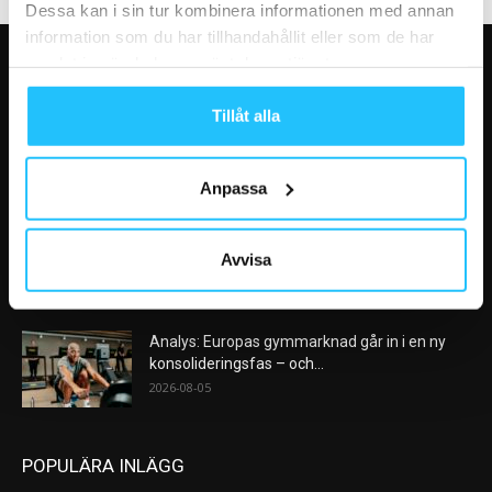
Dessa kan i sin tur kombinera informationen med annan
information som du har tillhandahållit eller som de har
samlat in när du har använt deras tjänster.
VÅRA FAVORITER
Tillåt alla
Nike satsar på hybridträning när Hyrox formar
nästa stora kategori
2026-08-07
Anpassa
AI kommer aldrig kunna ersätta en frukost
efter träningspasset
Avvisa
2026-08-06
Analys: Europas gymmarknad går in i en ny
konsolideringsfas – och...
2026-08-05
POPULÄRA INLÄGG