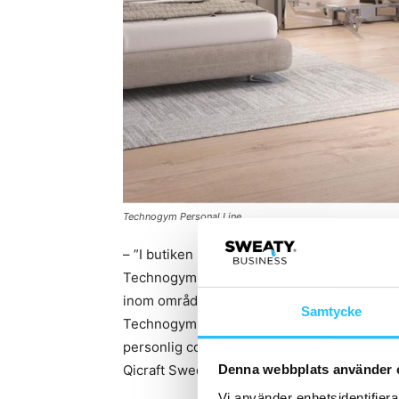
Technogym Personal Line
– ”I butiken kommer det att erbjudas möjlighe
Technogym, få konsultation för att designa
inom området planera större projekt både f
Samtycke
Technogym unikt är möjligheten att kombin
personlig coachning för att få den optimala
Qicraft Sweden.
Denna webbplats använder 
Vi använder enhetsidentifierar