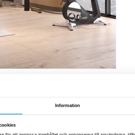
t till att testa de senaste produkterna från
 sitt eget hemmagym och tillsammans med arkitekter
ör hemmet och företaget. Det som också gör
Information
era träningen med motiverande innehåll och inbyggd
 träningsupplevelsen”, berättar
Alexander Hed
, VD
cookies
e för att anpassa innehållet och annonserna till användarna, tillh