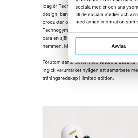
Idag är Technogym världens ledande wellne
sociala medier och analysera 
design, banbrytande teknologi och höga kval
till de sociala medier och a
med annan information som du 
produkter och lösningar inom wellness. Ida
Technogym och träningsutrustning återfinn
bara en självklarhet för de mest eftertrakt
hemmen. Man har också varit exklusiv levera
Avvisa
Förutom samarbeten med
Antonio Citterio
f
ingick varumärket nyligen ett samarbete m
träningsredskap i limited edition.