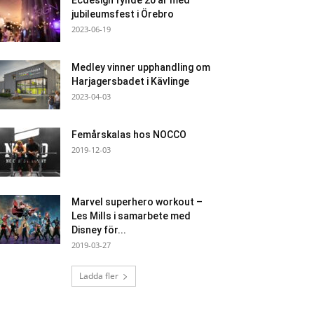
Ecdesign fyllde 20 år med
jubileumsfest i Örebro
2023-06-19
Medley vinner upphandling om
Harjagersbadet i Kävlinge
2023-04-03
Femårskalas hos NOCCO
2019-12-03
Marvel superhero workout –
Les Mills i samarbete med
Disney för...
2019-03-27
Ladda fler