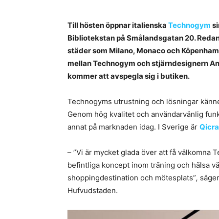
Till hösten öppnar italienska
Technogym
si
Bibliotekstan på Smålandsgatan 20. Redan 
städer som Milano, Monaco och Köpenhamn.
mellan Technogym och stjärndesignern Anton
kommer att avspegla sig i butiken.
Technogyms utrustning och lösningar känne
Genom hög kvalitet och användarvänlig funkti
annat på marknaden idag. I Sverige är
Qicra
– ”Vi är mycket glada över att få välkomna 
befintliga koncept inom träning och hälsa väl
shoppingdestination och mötesplats”
,
säge
Hufvudstaden.