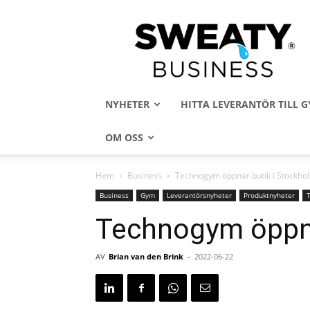
Sweaty
Business
NYHETER
HITTA LEVERANTÖR TILL
OM OSS
Hem
Business
Technogym öppnar butik i Stockho
Business
Gym
Leverantörsnyheter
Produktnyheter
Technogym öppna
AV
Brian van den Brink
-
2022-06-22