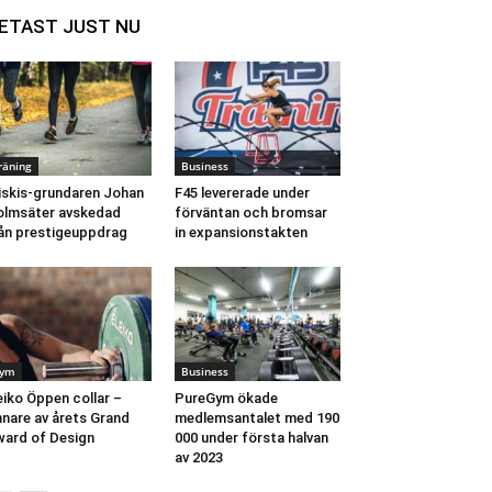
ETAST JUST NU
räning
Business
iskis-grundaren Johan
F45 levererade under
lmsäter avskedad
förväntan och bromsar
ån prestigeuppdrag
in expansionstakten
ym
Business
eiko Öppen collar –
PureGym ökade
nnare av årets Grand
medlemsantalet med 190
ard of Design
000 under första halvan
av 2023