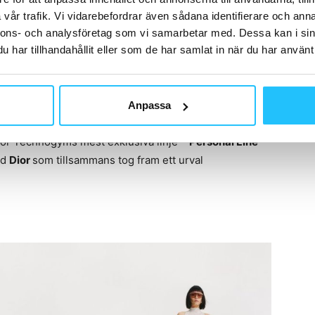
ssföretag som genom sin innovation, italienska
vår trafik. Vi vidarebefordrar även sådana identifierare och anna
itet lyckats leda den globala utvecklingen för
nnons- och analysföretag som vi samarbetar med. Dessa kan i sin
har tillhandahållit eller som de har samlat in när du har använt 
g tränar över 50 miljoner människor världen över på
s på över 80 000 träningscenter. Technogym är inte
ade gymmen, 5-stjärniga hotell och de mest exklusiva
ntör till de olympiska spelen sedan år 2000.
Anpassa
ör Technogyms mest exklusiva linje –
Personal Line
–
ed
Dior
som tillsammans tog fram ett urval