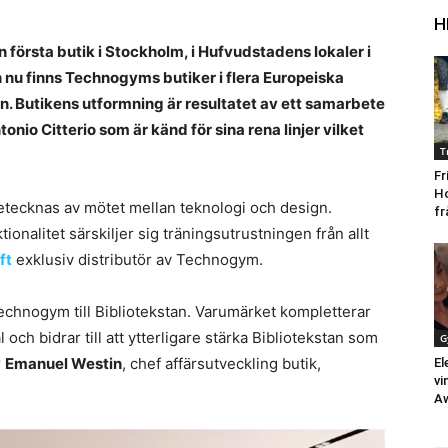
H
n första butik i Stockholm, i Hufvudstadens lokaler i
nu finns Technogyms butiker i flera Europeiska
 Butikens utformning är resultatet av ett samarbete
io Citterio som är känd för sina rena linjer vilket
T
Fr
Ho
tecknas av mötet mellan teknologi och design.
fr
onalitet särskiljer sig träningsutrustningen från allt
ft
exklusiv distributör av Technogym.
Technogym till Bibliotekstan. Varumärket kompletterar
 och bidrar till att ytterligare stärka Bibliotekstan som
G
r
Emanuel Westin
, chef affärsutveckling butik,
El
vi
Aw