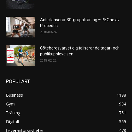
Actic lanserar 3D-gruppträning – PEOne av
Procedos
2018-08-24
Göteborgsvarvet digitaliserar deltagar- och
publikupplevelsen
2018-02-22
POPULÄRT
Business
1198
Gym
984
Träning
751
Digitalt
559
Leverantörsnyheter
478