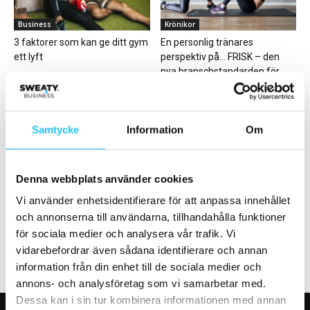
Business
Krönikor
3 faktorer som kan ge ditt gym
En personlig tränares
ett lyft
perspektiv på… FRISK – den
nya branschstandarden för...
Samtycke
Information
Om
Denna webbplats använder cookies
Hälsa
Business
ClassPass årssummering
Fynda på Eleiko Outlet 27
Vi använder enhetsidentifierare för att anpassa innehållet
träningstrender 2025
november i Halmstad
och annonserna till användarna, tillhandahålla funktioner
för sociala medier och analysera vår trafik. Vi
vidarebefordrar även sådana identifierare och annan
information från din enhet till de sociala medier och
annons- och analysföretag som vi samarbetar med.
Dessa kan i sin tur kombinera informationen med annan