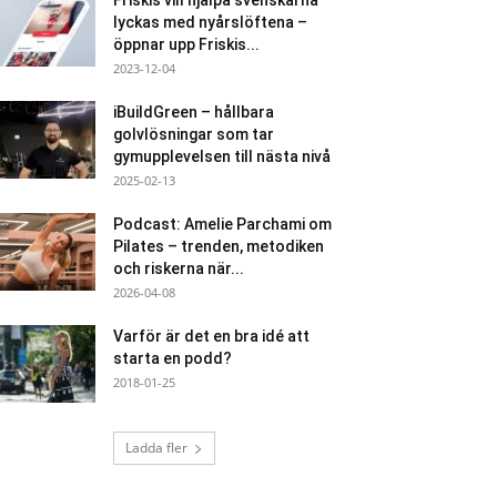
Friskis vill hjälpa svenskarna
lyckas med nyårslöftena –
öppnar upp Friskis...
2023-12-04
iBuildGreen – hållbara
golvlösningar som tar
gymupplevelsen till nästa nivå
2025-02-13
Podcast: Amelie Parchami om
Pilates – trenden, metodiken
och riskerna när...
2026-04-08
Varför är det en bra idé att
starta en podd?
2018-01-25
Ladda fler