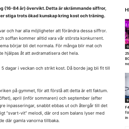
 (16-84 år) övervikt. Detta är skrämmande siffror,
H
er stiga trots ökad kunskap kring kost och träning.
r och har alla möjligheter att förändra dessa siffror.
h soffan kommer alltid vara vår största konkurrent.
trema börjar bli det normala. För många blir mat och
G
e hjälpas åt att avdramatisera det hela.
25
BO
no
 dagar i veckan och strikt kost. Då borde jag bli fit till
riken på gymmet, för att förstå att detta är ett faktum.
slöftet), april (inför sommaren) och september (efter
B
gre inpasseringar, snabbt ebbas ut och återgår till det
F4
digt “svart-vit” melodi, där ord som balans lyser med
fö
in
r de där gamla vanorna tillbaka.