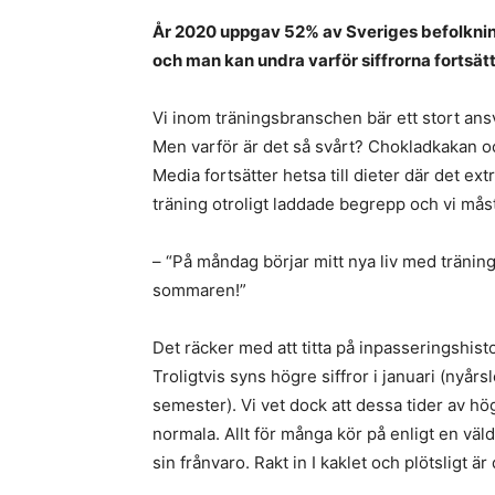
År 2020 uppgav 52% av Sveriges befolkning
och man kan undra varför siffrorna fortsätt
Vi inom träningsbranschen bär ett stort ansva
Men varför är det så svårt? Chokladkakan oc
Media fortsätter hetsa till dieter där det ex
träning otroligt laddade begrepp och vi måst
– “På måndag börjar mitt nya liv med träning 5
sommaren!”
Det räcker med att titta på inpasseringshisto
Troligtvis syns högre siffror i januari (nyår
semester). Vi vet dock att dessa tider av hö
normala. Allt för många kör på enligt en väl
sin frånvaro. Rakt in I kaklet och plötsligt ä