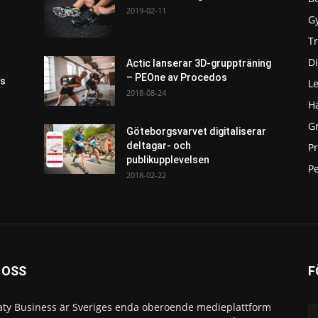
2019-02-11
G
T
Di
Actic lanserar 3D-gruppträning
– PEOne av Procedos
as
L
2018-08-24
H
G
Göteborgsvarvet digitaliserar
t
deltagar- och
P
publikupplevelsen
Pe
2018-02-22
 OSS
F
ty Business är Sveriges enda oberoende medieplattform