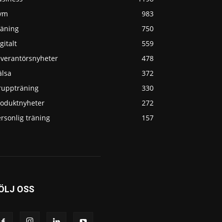
ym
983
räning
750
gitalt
559
everantörsnyheter
478
älsa
372
ruppträning
330
roduktnyheter
272
rsonlig träning
157
ÖLJ OSS