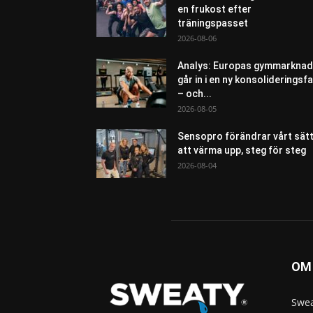
en frukost efter
träningspasset
2026-08-06
Analys: Europas gymmarknad
går in i en ny konsolideringsf
– och...
2026-08-05
Sensopro förändrar vårt sät
att värma upp, steg för steg
2026-08-04
OM
Swea