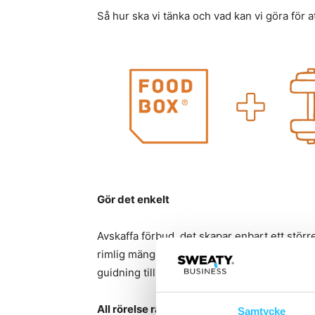
Så hur ska vi tänka och vad kan vi göra för a
Gör det enkelt
Avskaffa förbud, det skapar enbart ett större
rimlig mängd. Skippa invecklade kostsche
guidning till balans.
All rörelse räknas
Samtycke