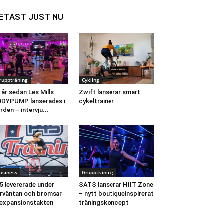
ETAST JUST NU
ruppträning
Cykling
 år sedan Les Mills
Zwift lanserar smart
DYPUMP lanserades i
cykeltrainer
rden – intervju...
usiness
Gruppträning
5 levererade under
SATS lanserar HIIT Zone
rväntan och bromsar
– nytt boutiqueinspirerat
 expansionstakten
träningskoncept