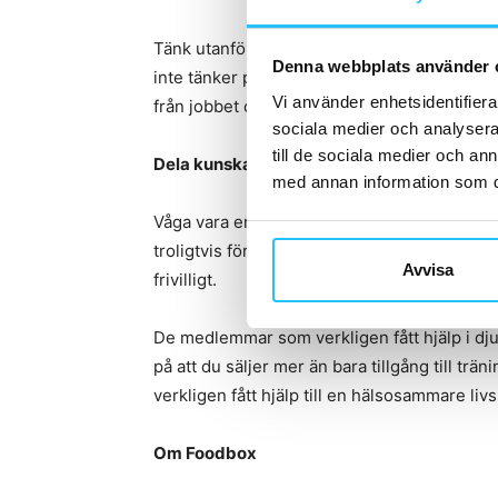
Tänk utanför dina fyra väggar och uppmuntr
Denna webbplats använder 
inte tänker på, kan göra underverk. Trappor
Vi använder enhetsidentifierar
från jobbet osv.
sociala medier och analysera 
till de sociala medier och a
Dela kunskap
med annan information som du 
Våga vara en coach och dela kunskap utifrån
troligtvis försvårar balansen kring mat och 
Avvisa
frivilligt.
De medlemmar som verkligen fått hjälp i djun
på att du säljer mer än bara tillgång till t
verkligen fått hjälp till en hälsosammare livs
Om Foodbox