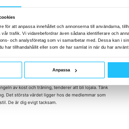
a all form av rörelse. Vardagsmotionen som vi kanske
cookies
 istället för hiss, promenera en extra sväng på väg hem
e för att anpassa innehållet och annonserna till användarna, tillh
vår trafik. Vi vidarebefordrar även sådana identifierare och anna
nnons- och analysföretag som vi samarbetar med. Dessa kan i sin
har tillhandahållit eller som de har samlat in när du har använt 
 kundens nivå. Varje individ bär ett bagage som
rörelse. Ingen hamnar i träsket av övervikt och ohälsa
Anpassa
geln av kost och träning, tenderer att bli lojala. Tänk
räning. Det största värdet ligger hos de medlemmar som
stil. De är dig evigt tacksam.