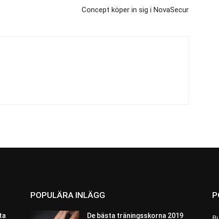
Concept köper in sig i NovaSecur
POPULÄRA INLÄGG
P
ta
De bästa träningsskorna 2019
B