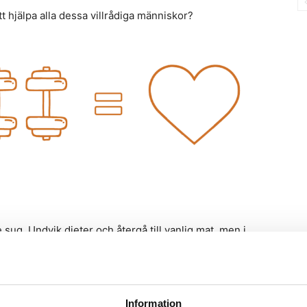
tt hjälpa alla dessa villrådiga människor?
 sug. Undvik dieter och återgå till vanlig mat, men i
man, för gemene man behövs en basförståelse och
Information