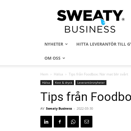
Sweaty
Business
NYHETER
HITTA LEVERANTÖR TILL
OM OSS
Hem
Hälsa
Tips från Foodbox: När mat blir svårt
Hälsa
Kost & dryck
Leverantörsnyheter
Tips från Foodbox
AV
Sweaty Business
-
2022-03-30