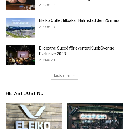
2026-01-12
Eleiko Outlet tillbaka i Halmstad den 26 mars
2026-03-09
Bildextra: Succé för eventet KlubbSverige
Exclusive 2023
2023-02-11
Ladda fler
HETAST JUST NU