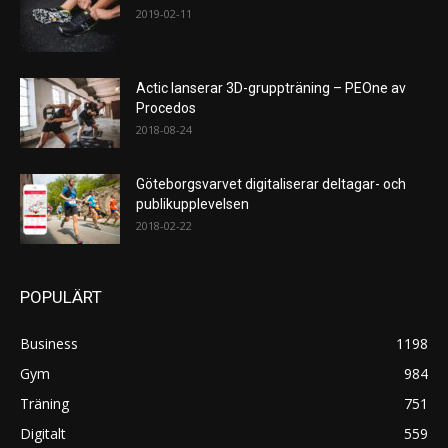
2019-02-11
Actic lanserar 3D-gruppträning – PEOne av
Procedos
2018-08-24
Göteborgsvarvet digitaliserar deltagar- och
publikupplevelsen
2018-02-22
POPULÄRT
Business
1198
Gym
984
Träning
751
Digitalt
559