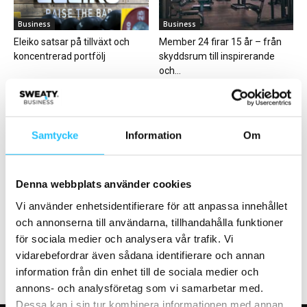
Business
Business
Eleiko satsar på tillväxt och
Member 24 firar 15 år – från
koncentrerad portfölj
skyddsrum till inspirerande
och...
Samtycke
Information
Om
Business
Träning
Denna webbplats använder cookies
Årsrapport 2022: Så gick det
Event i Göteborg med tränarna
Vi använder enhetsidentifierare för att anpassa innehållet
för Barry’s i Sverige
Matthew Griffiths & Magnus
och annonserna till användarna, tillhandahålla funktioner
Ringberg
för sociala medier och analysera vår trafik. Vi
vidarebefordrar även sådana identifierare och annan
information från din enhet till de sociala medier och
annons- och analysföretag som vi samarbetar med.
Dessa kan i sin tur kombinera informationen med annan