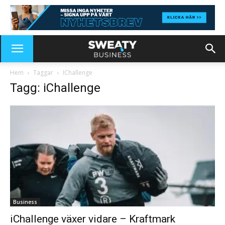
Hem
Taggar
IChallenge
Tagg: iChallenge
Business
iChallenge växer vidare – Kraftmark