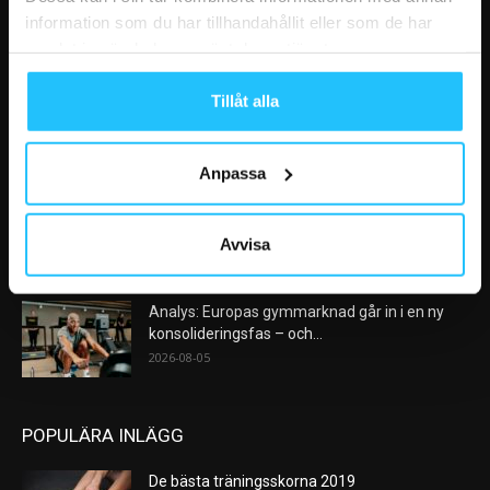
information som du har tillhandahållit eller som de har
samlat in när du har använt deras tjänster.
VÅRA FAVORITER
Tillåt alla
Nike satsar på hybridträning när Hyrox formar
nästa stora kategori
2026-08-07
Anpassa
AI kommer aldrig kunna ersätta en frukost
efter träningspasset
Avvisa
2026-08-06
Analys: Europas gymmarknad går in i en ny
konsolideringsfas – och...
2026-08-05
POPULÄRA INLÄGG
De bästa träningsskorna 2019