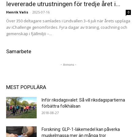
levererade utrustningen för tredje året i...
Henrik Valis
-
2025-07-16
0
Över 350 deltagare samlades i Lindvallen 3–6 juli när årets upplaga
av iChallenge genomfördes. Fyra dagar av träning, coachning och
gemenskap i fjällmiljö –...
Samarbete
- Annons -
MEST POPULÄRA
Inför riksdagsvalet: Så vill riksdagspartierna
förbättra folkhälsan
2018-08-27
Forskning: GLP-1-läkemedel kan påverka
muskelmassa mer än många tror