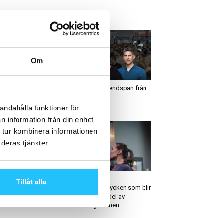
ETAST JUST NU
Om
usiness
Business
TS växer vidare – ökat
Podcast: Trendspan från
dlemsantal och
FIBO 2024
arkare resultat i Q3
andahålla funktioner för
n information från din enhet
 tur kombinera informationen
deras tjänster.
igitalt
Business
ightTrainer digitaliserar
Optishake –
Tillåt alla
d hjälp av Step2Fit
funktionsdrycken som blir
en naturlig del av
träningsrutinen