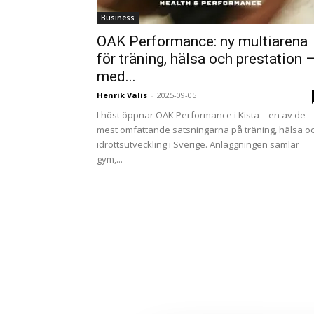
Business
OAK Performance: ny multiarena
för träning, hälsa och prestation 
med...
Henrik Valis
-
2025-09-05
I höst öppnar OAK Performance i Kista – en av de
mest omfattande satsningarna på träning, hälsa o
idrottsutveckling i Sverige. Anläggningen samlar
gym,...