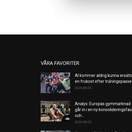
VÅRA FAVORITER
AI kommer aldrig kunna ersätt
en frukost efter träningspass
2026-08-06
Analys: Europas gymmarknad
går in i en ny konsolideringsfas
och...
2026-08-05