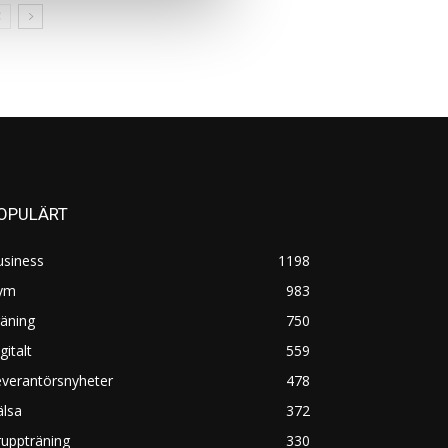
OPULÄRT
usiness
1198
ym
983
äning
750
gitalt
559
everantörsnyheter
478
älsa
372
uppträning
330