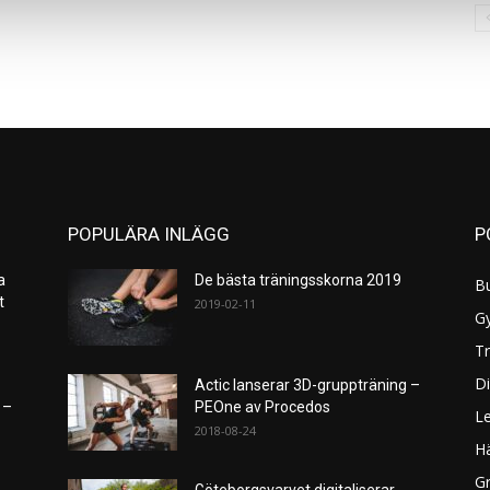
POPULÄRA INLÄGG
P
a
De bästa träningsskorna 2019
B
et
2019-02-11
G
Tr
Di
Actic lanserar 3D-gruppträning –
 –
PEOne av Procedos
L
2018-08-24
H
Gr