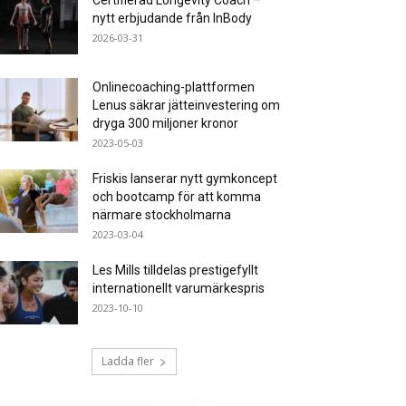
Certifierad Longevity Coach –
nytt erbjudande från InBody
2026-03-31
Onlinecoaching-plattformen
Lenus säkrar jätteinvestering om
dryga 300 miljoner kronor
2023-05-03
Friskis lanserar nytt gymkoncept
och bootcamp för att komma
närmare stockholmarna
2023-03-04
Les Mills tilldelas prestigefyllt
internationellt varumärkespris
2023-10-10
Ladda fler