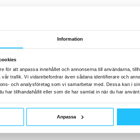
H
Information
B
SA
cookies
me
st
e för att anpassa innehållet och annonserna till användarna, tillh
vår trafik. Vi vidarebefordrar även sådana identifierare och anna
nnons- och analysföretag som vi samarbetar med. Dessa kan i sin
har tillhandahållit eller som de har samlat in när du har använt 
D
We
Anpassa
me