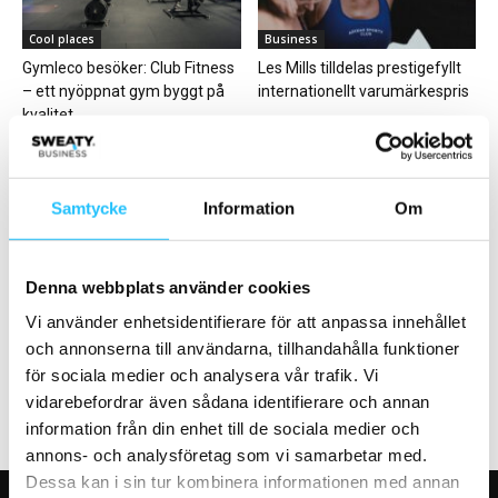
Cool places
Business
Gymleco besöker: Club Fitness
Les Mills tilldelas prestigefyllt
– ett nyöppnat gym byggt på
internationellt varumärkespris
kvalitet
Samtycke
Information
Om
Gym
Business
Denna webbplats använder cookies
Kanadensiska konceptet Safe
Technogym Sverige stärker
Sweat satsar på hybridlösning
teamet med tre nya säljare
Vi använder enhetsidentifierare för att anpassa innehållet
med privata träningsytor
och annonserna till användarna, tillhandahålla funktioner
för sociala medier och analysera vår trafik. Vi
vidarebefordrar även sådana identifierare och annan
information från din enhet till de sociala medier och
annons- och analysföretag som vi samarbetar med.
Dessa kan i sin tur kombinera informationen med annan