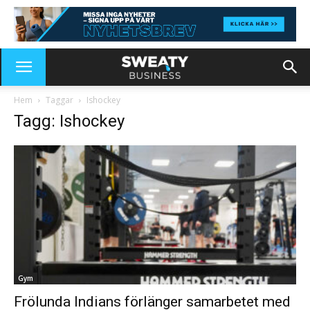
Hem
Taggar
Ishockey
Tagg: Ishockey
Gym
Frölunda Indians förlänger samarbetet med