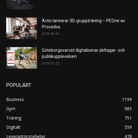
Actic lanserar 3D-gruppträning – PEOne av
Procedos
2018-08-24
Göteborgsvarvet digitaliserar deltagar- och
publikupplevelsen
2018-02-22
POPULÄRT
Business
1199
Gym
985
Träning
751
Digitalt
559
Leverantörsnyheter
478