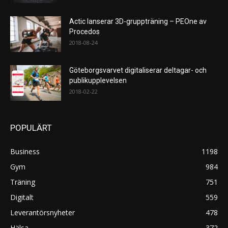
Actic lanserar 3D-gruppträning – PEOne av
Procedos
2018-08-24
Göteborgsvarvet digitaliserar deltagar- och
publikupplevelsen
2018-02-22
POPULÄRT
Business
1198
Gym
984
Träning
751
Digitalt
559
Leverantörsnyheter
478
Hälsa
372