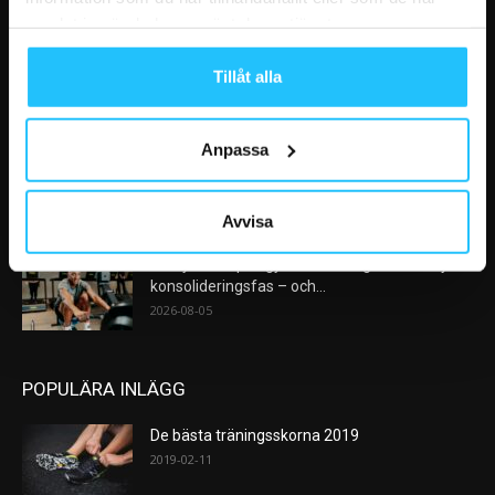
VÅRA FAVORITER
samlat in när du har använt deras tjänster.
Nike satsar på hybridträning när Hyrox formar
nästa stora kategori
Tillåt alla
2026-08-07
Anpassa
AI kommer aldrig kunna ersätta en frukost
efter träningspasset
2026-08-06
Avvisa
Analys: Europas gymmarknad går in i en ny
konsolideringsfas – och...
2026-08-05
POPULÄRA INLÄGG
De bästa träningsskorna 2019
2019-02-11