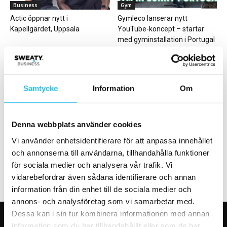
Business
Gym
Actic öppnar nytt i
Gymleco lanserar nytt
Kapellgärdet, Uppsala
YouTube-koncept – startar
med gyminstallation i Portugal
Samtycke
Information
Om
Business
Gruppträning
Denna webbplats använder cookies
STC söker Digital
LES MILLS LIVE är tillbaks i
Vi använder enhetsidentifierare för att anpassa innehållet
affärsutvecklare
Stockholm!
och annonserna till användarna, tillhandahålla funktioner
för sociala medier och analysera vår trafik. Vi
vidarebefordrar även sådana identifierare och annan
information från din enhet till de sociala medier och
annons- och analysföretag som vi samarbetar med.
Dessa kan i sin tur kombinera informationen med annan
information som du har tillhandahållit eller som de har