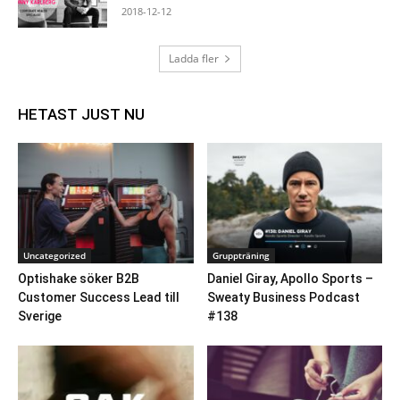
2018-12-12
Ladda fler
HETAST JUST NU
Uncategorized
Gruppträning
Optishake söker B2B
Daniel Giray, Apollo Sports –
Customer Success Lead till
Sweaty Business Podcast
Sverige
#138