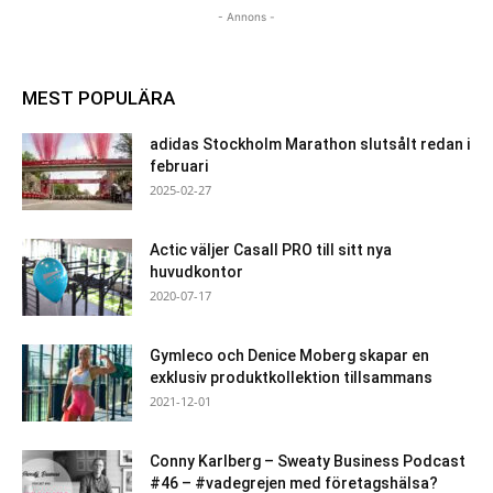
- Annons -
MEST POPULÄRA
adidas Stockholm Marathon slutsålt redan i
februari
2025-02-27
Actic väljer Casall PRO till sitt nya
huvudkontor
2020-07-17
Gymleco och Denice Moberg skapar en
exklusiv produktkollektion tillsammans
2021-12-01
Conny Karlberg – Sweaty Business Podcast
#46 – #vadegrejen med företagshälsa?