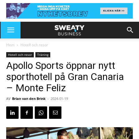
Hem
Hotell och resor
Hotell och resor
Träning
Apollo Sports öppnar nytt
sporthotell på Gran Canaria
– Monte Feliz
AV
Brian van den Brink
-
2024-01-19