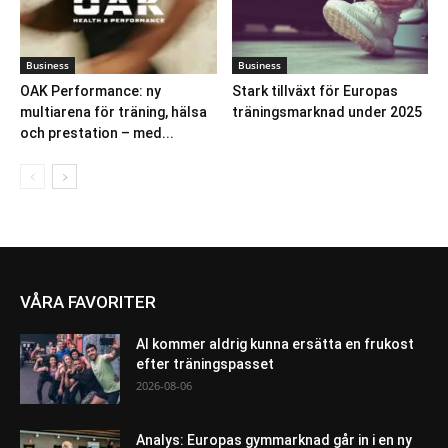
Business
Business
OAK Performance: ny
Stark tillväxt för Europas
multiarena för träning, hälsa
träningsmarknad under 2025
och prestation – med...
VÅRA FAVORITER
AI kommer aldrig kunna ersätta en frukost
efter träningspasset
2026-08-06
Analys: Europas gymmarknad går in i en ny