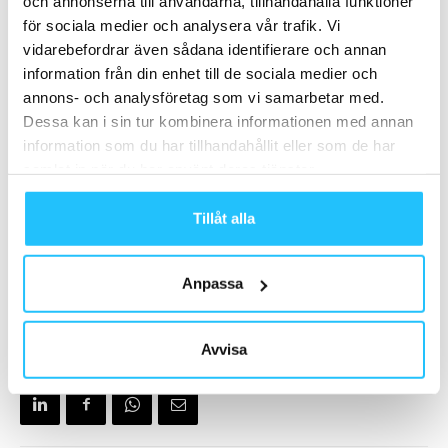
och annonserna till användarna, tillhandahålla funktioner
för sociala medier och analysera vår trafik. Vi
vidarebefordrar även sådana identifierare och annan
information från din enhet till de sociala medier och
annons- och analysföretag som vi samarbetar med.
Sweaty Business podcast hittar du där poddar finns,
Dessa kan i sin tur kombinera informationen med annan
på
Spotify
eller
här
.
information som du har tillhandahållit eller som de har
samlat in när du har använt deras tjänster.
Tillåt alla
TAGGAR
Apollo Sports
Bahia Feliz
Daniel Giray
Anpassa
Gran Canaria
Monte Feliz
Playitas
Träningsresa
träningsresor
Avvisa