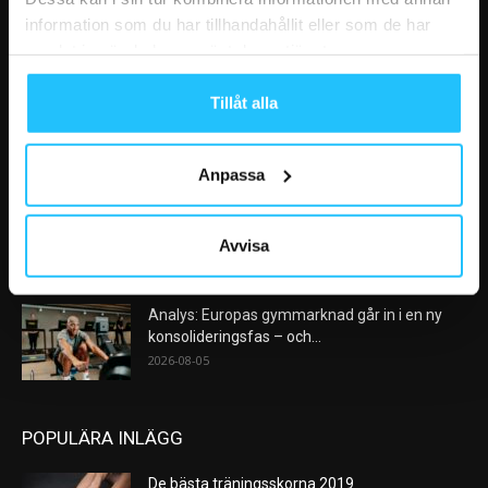
information som du har tillhandahållit eller som de har
samlat in när du har använt deras tjänster.
VÅRA FAVORITER
Tillåt alla
Nike satsar på hybridträning när Hyrox formar
nästa stora kategori
2026-08-07
Anpassa
AI kommer aldrig kunna ersätta en frukost
efter träningspasset
Avvisa
2026-08-06
Analys: Europas gymmarknad går in i en ny
konsolideringsfas – och...
2026-08-05
POPULÄRA INLÄGG
De bästa träningsskorna 2019