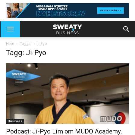
Hem
Taggar
Ji-Pyo
Tagg: Ji-Pyo
Business
Podcast: Ji-Pyo Lim om MUDO Academy,