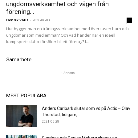
ungdomsverksamhet och vägen från
förening...
Henrik Valis
-
2026-06-03
0
Hur bygger man en träningsverksamhet med över tusen barn och
ungdomar som medlemmar? Och vad händer när en ideell
kampsportsklubb försöker bli ett företag? I...
Samarbete
- Annons -
MEST POPULÄRA
Anders Carlbark slutar som vd på Actic – Olav
Thorstad, tidigare,...
2021-06-28