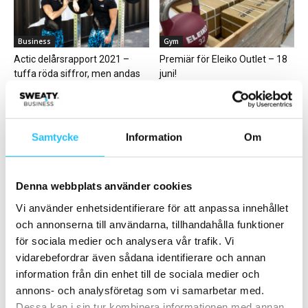
Business
Gym
Actic delårsrapport 2021 –
Premiär för Eleiko Outlet – 18
tuffa röda siffror, men andas
juni!
ändå optimism...
Samtycke
Information
Om
Cykling
Business
Denna webbplats använder cookies
Äventyr, gemenskap och
Actic kvartal 4 2023 – något
Vi använder enhetsidentifierare för att anpassa innehållet
välgörenhet – cykla till Paris
lägre omsättning, men
och annonserna till användarna, tillhandahålla funktioner
med Team Rynkeby!
förbättrad marginal
för sociala medier och analysera vår trafik. Vi
vidarebefordrar även sådana identifierare och annan
information från din enhet till de sociala medier och
annons- och analysföretag som vi samarbetar med.
Dessa kan i sin tur kombinera informationen med annan