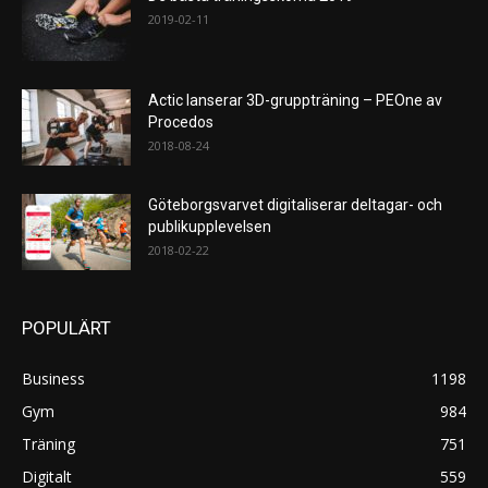
2019-02-11
Actic lanserar 3D-gruppträning – PEOne av
Procedos
2018-08-24
Göteborgsvarvet digitaliserar deltagar- och
publikupplevelsen
2018-02-22
POPULÄRT
Business
1198
Gym
984
Träning
751
Digitalt
559