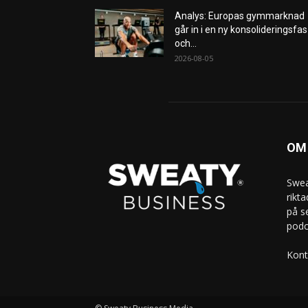
Analys: Europas gymmarknad
går in i en ny konsolideringsfas
och...
2026-08-05
OM
Swea
rikt
på s
podc
Kont