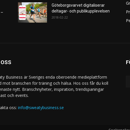
Gr
Göteborgsvarvet digitaliserar
deltagar- och publikupplevelsen
P
 –
2018-02-22
Pe
 OSS
F
ty Business är Sveriges enda oberoende medieplattform
ad mot branschen för träning och hälsa. Hos oss får du koll
enaste nytt. Branschnyheter, inspiration, trendspaningar
ast och events.
akta oss:
info@sweatybusiness.se