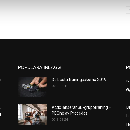
POPULÄRA INLÄGG
P
r
De bästa träningsskorna 2019
B
2019-02-11
G
Tr
Di
Actic lanserar 3D-gruppträning –
a
PEOne av Procedos
et
L
2018-08-24
H