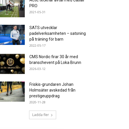
Actic tecknar avtal med Casall
PRO
2021-05-31
SATS utvecklar
padelverksamheten – satsning
på träning för barn
2022-05-17
CMS Nordic firar 30 år med
branschevent på Loka Brunn
2026-03-12
Friskis-grundaren Johan
Holmsäter avskedad från
prestigeuppdrag
2020-11-28
Ladda fler