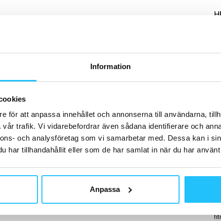
H
Information
B
No
br
cookies
frå
e för att anpassa innehållet och annonserna till användarna, tillh
vår trafik. Vi vidarebefordrar även sådana identifierare och anna
nnons- och analysföretag som vi samarbetar med. Dessa kan i sin
har tillhandahållit eller som de har samlat in när du har använt 
B
“O
Anpassa
fö
tr
NA
fi