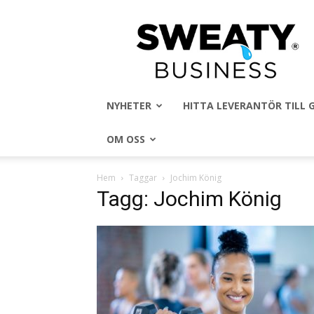
Sweaty
Business
NYHETER
HITTA LEVERANTÖR TILL
OM OSS
Hem
Taggar
Jochim König
Tagg: Jochim König