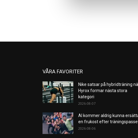
VÅRA FAVORITER
Nike satsar på hybridträning nä
Hyrox formar nästa stora
kategori
2026-08-07
AI kommer aldrig kunna ersätt
en frukost efter träningspass
2026-08-06