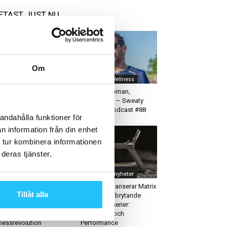
ETAST JUST NU
Om
usiness
Corporate Wellness
rdic Wellness satsar
Nicholas Roman,
ett på idrottssverige –
Challengize – Sweaty
n division 5 till...
Business Podcast #88
andahålla funktioner för
n information från din enhet
 tur kombinera informationen
deras tjänster.
usiness
Leverantörsnyheter
zempic-effekten”
Casall PRO lanserar Matrix
Tillåt alla
rändrar
två nya, banbrytande
äningsbranschen –
konditionsserier:
SM ser en ny
Endurance och
tnessrevolution
Performance