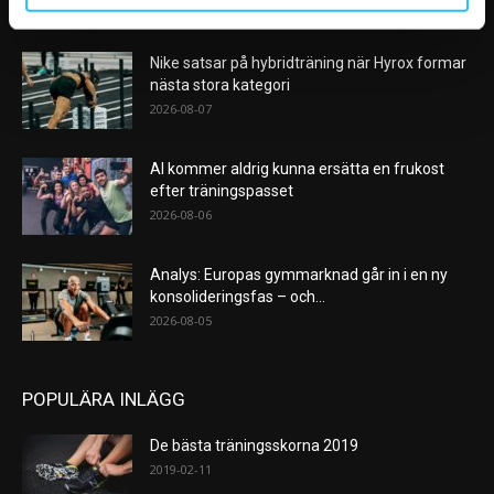
VÅRA FAVORITER
Nike satsar på hybridträning när Hyrox formar
nästa stora kategori
2026-08-07
AI kommer aldrig kunna ersätta en frukost
efter träningspasset
2026-08-06
Analys: Europas gymmarknad går in i en ny
konsolideringsfas – och...
2026-08-05
POPULÄRA INLÄGG
De bästa träningsskorna 2019
2019-02-11