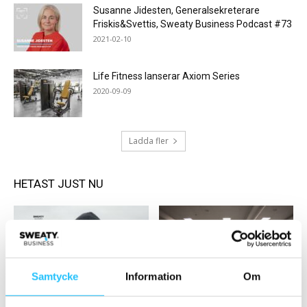
Susanne Jidesten, Generalsekreterare
Friskis&Svettis, Sweaty Business Podcast #73
2021-02-10
Life Fitness lanserar Axiom Series
2020-09-09
Ladda fler
HETAST JUST NU
Samtycke
Information
Om
Gruppträning
Cool places