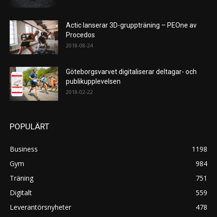
Actic lanserar 3D-gruppträning – PEOne av
Procedos
2018-08-24
Göteborgsvarvet digitaliserar deltagar- och
publikupplevelsen
2018-02-22
POPULÄRT
Business
1198
Gym
984
Träning
751
Digitalt
559
Leverantörsnyheter
478