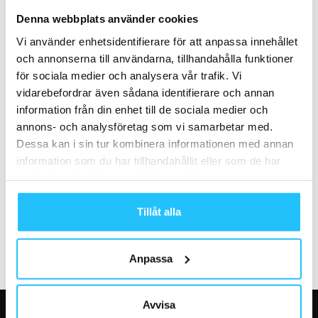
Daniel Giray, Apollo Sports –
Gymleco besöker MFitness i
Sweaty Business Podcast
Falkenberg – ett gym med allt
Denna webbplats använder cookies
#138
och...
Vi använder enhetsidentifierare för att anpassa innehållet
och annonserna till användarna, tillhandahålla funktioner
för sociala medier och analysera vår trafik. Vi
vidarebefordrar även sådana identifierare och annan
information från din enhet till de sociala medier och
annons- och analysföretag som vi samarbetar med.
Dessa kan i sin tur kombinera informationen med annan
Hotell och resor
Business
information som du har tillhandahållit eller som de har
Apollo Sports ny partner till
Från Formel 1 till löparbanan –
samlat in när du har använt deras tjänster.
Vansbrosimningen –
Bandit Grand Prix visar vägen...
arrangerar träningsresor till
Grekland
Tillåt alla
Anpassa
Avvisa