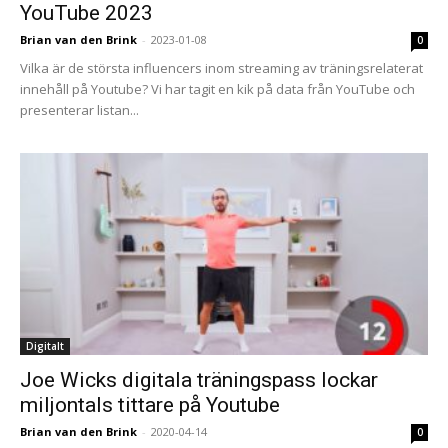
YouTube 2023
Brian van den Brink
-
2023-01-08
0
Vilka är de största influencers inom streaming av träningsrelaterat
innehåll på Youtube? Vi har tagit en kik på data från YouTube och
presenterar listan...
Digitalt
Joe Wicks digitala träningspass lockar
miljontals tittare på Youtube
Brian van den Brink
-
2020-04-14
0