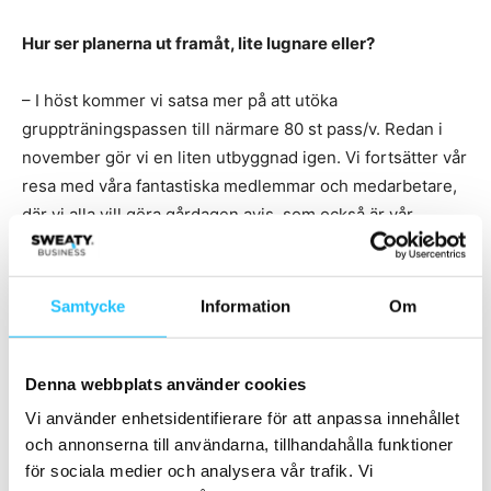
Hur ser planerna ut framåt, lite lugnare eller?
– I höst kommer vi satsa mer på att utöka
gruppträningspassen till närmare 80 st pass/v. Redan i
november gör vi en liten utbyggnad igen. Vi fortsätter vår
resa med våra fantastiska medlemmar och medarbetare,
där vi alla vill göra gårdagen avis, som också är vår
slogan.
Tack och lycka till!
Samtycke
Information
Om
– Tack själv!
Denna webbplats använder cookies
Följ Genki på Instagram:
@genki.se
Vi använder enhetsidentifierare för att anpassa innehållet
och annonserna till användarna, tillhandahålla funktioner
för sociala medier och analysera vår trafik. Vi