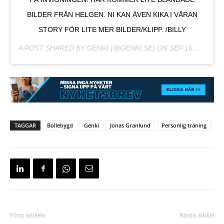
BILDER FRÅN HELGEN. NI KAN ÄVEN KIKA I VÅRAN
STORY FÖR LITE MER BILDER/KLIPP. /BILLY
A POST SHARED BY
GENKI
(@GENKI.SE) ON
SEP 16, 2019 AT 2:01AM PDT
TAGGAR
Bollebygd
Genki
Jonas Granlund
Personlig träning
Förra artikeln
Nästa artikel