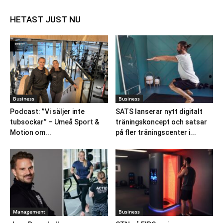
HETAST JUST NU
Business
Business
Podcast: ”Vi säljer inte
SATS lanserar nytt digitalt
tubsockar” – Umeå Sport &
träningskoncept och satsar
Motion om...
på fler träningscenter i...
Management
Business