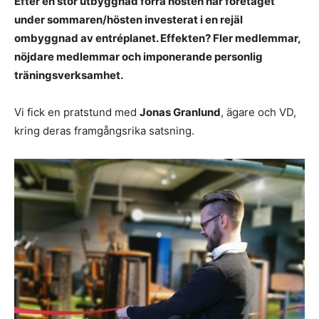
Efter en stor utbyggnad förra hösten har företaget
under sommaren/hösten investerat i en rejäl
ombyggnad av entréplanet. Effekten? Fler medlemmar,
nöjdare medlemmar och imponerande personlig
träningsverksamhet.
Vi fick en pratstund med
Jonas Granlund
, ägare och VD,
kring deras framgångsrika satsning.