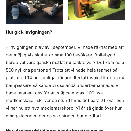
Hur gick invigningen?
– Invigningen blev av i september. Vi hade räknat med att
det möjligtvis skulle komma 100 besökare. Bollebygd
borde väl vara ganska mättat nu tänkte vi…? Det kom hela
500 nyfikna personer! Trots att vi hade hela teamet på
plats med 14 personliga tränare, flertal inspiratörer och 4
barnpassare så kände vi oss ändå underbemannade. Vi
hade bestämt oss för att släppa endast 100 nya
medlemskap. I skrivande stund finns det bara 21 kvar och
vi har nu ett nytt medlemsrekord. Vi är så glada över hur
många leenden denna satsningen har medfört.
När vi talats vid tidigare har du berättat om er