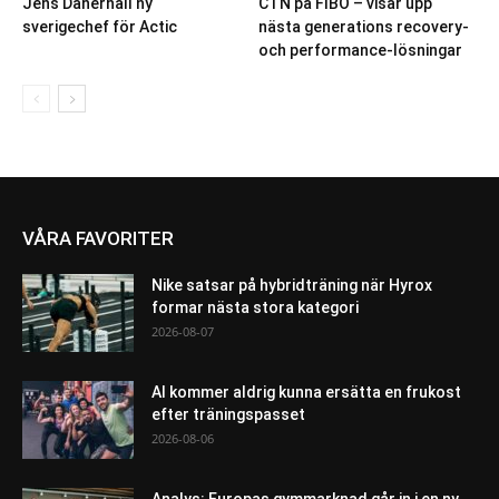
Jens Danerhall ny
CTN på FIBO – visar upp
sverigechef för Actic
nästa generations recovery-
och performance-lösningar
VÅRA FAVORITER
Nike satsar på hybridträning när Hyrox
formar nästa stora kategori
2026-08-07
AI kommer aldrig kunna ersätta en frukost
efter träningspasset
2026-08-06
Analys: Europas gymmarknad går in i en ny