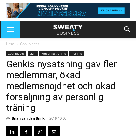
Hem
Cool places
Cool places
Gym
Personlig träning
Träning
Genkis nysatsning gav fler
medlemmar, ökad
medlemsnöjdhet och ökad
försäljning av personlig
träning
AV
Brian van den Brink
-
2019-10-03