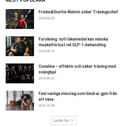
MEST POPULÄRA
Friskis&Svettis Malmö söker Träningschef
2026-05-05
Forskning: nytt läkemedel kan minska
muskelförlust vid GLP-1-behandling
2026-06-15
Coneline – effektiv och säker träning med
svänghjul
2018-06-25
Fem vanliga misstag som hindrar gym från
att växa
2025-10-08
Ladda fler