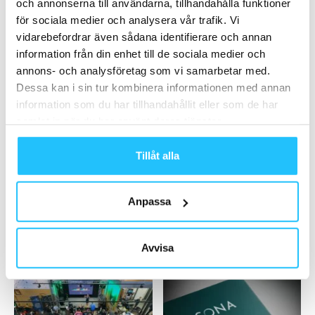
och annonserna till användarna, tillhandahålla funktioner
2021-01-19
för sociala medier och analysera vår trafik. Vi
vidarebefordrar även sådana identifierare och annan
Ladda fler
information från din enhet till de sociala medier och
annons- och analysföretag som vi samarbetar med.
Dessa kan i sin tur kombinera informationen med annan
HETAST JUST NU
information som du har tillhandahållit eller som de har
samlat in när du har använt deras tjänster.
Tillåt alla
Anpassa
Gruppträning
Business
Actic lanserar Aqua Float – en
Pilatesapparater.se ny partner
ny träningsupplevelse på
till Sweaty Business: Vill hjälpa
Avvisa
vatten
gym att differentiera...