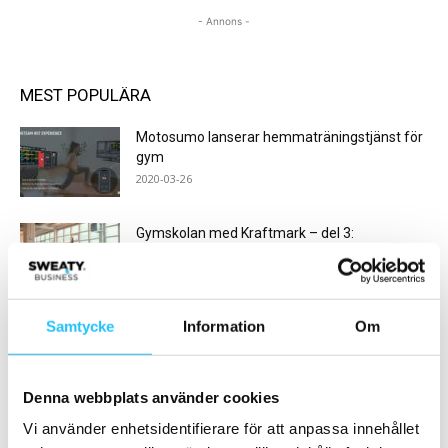
- Annons -
MEST POPULÄRA
Motosumo lanserar hemmaträningstjänst för
gym
2020-03-26
Gymskolan med Kraftmark – del 3:
Rekrytering av tränare och instruktörer
2022-12-20
Samtycke
Information
Om
Hur starkt är ditt varumärke?
2022-01-28
Denna webbplats använder cookies
Koppjärk satsar friskt och tror på en ljus
Vi använder enhetsidentifierare för att anpassa innehållet
framtid