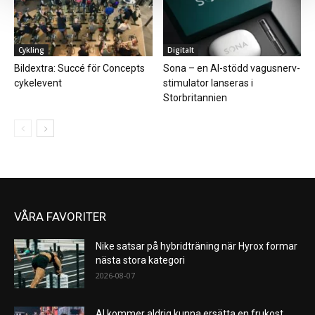
Cykling
Digitalt
Bildextra: Succé för Concepts
Sona – en AI-stödd vagusnerv-
cykelevent
stimulator lanseras i
Storbritannien
VÅRA FAVORITER
Nike satsar på hybridträning när Hyrox formar
nästa stora kategori
2026-08-07
AI kommer aldrig kunna ersätta en frukost