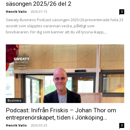
säsongen 2025/26 del 2
Henrik Valis
-
2026-07-15
0
Sweaty Business Podcast säsongen 2025/26 presenterade hela 23
avsnitt som släpptes varannan vecka, pålitligt som
brevbäraren. För dig som känner att du vill lyssna ikapp,...
Business
Podcast: Inifrån Friskis – Johan Thor om
entreprenörskapet, tiden i Jönköping...
Henrik Valis
-
2026-03-25
0