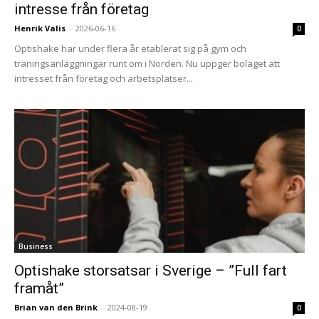
intresse från företag
Henrik Valis
-
2026-06-16
0
Optishake har under flera år etablerat sig på gym och
träningsanläggningar runt om i Norden. Nu uppger bolaget att
intresset från företag och arbetsplatser...
Business
Optishake storsatsar i Sverige – ”Full fart
framåt”
Brian van den Brink
-
2024-08-19
0