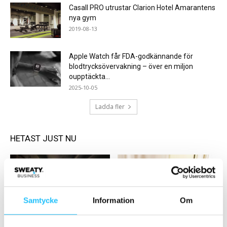
Casall PRO utrustar Clarion Hotel Amarantens
nya gym
2019-08-13
Apple Watch får FDA-godkännande för
blodtrycksövervakning – över en miljon
oupptäckta...
2025-10-05
Ladda fler
HETAST JUST NU
Samtycke
Information
Om
Gym
Business