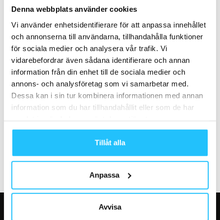
Studio to be satsar på unikt
Jonas Lissjanis lämnar SAFE
Denna webbplats använder cookies
premiumkoncept i
Education – värvas till
Vi använder enhetsidentifierare för att anpassa innehållet
Örnsköldsvik
storsatsande UP Uppsala
och annonserna till användarna, tillhandahålla funktioner
för sociala medier och analysera vår trafik. Vi
vidarebefordrar även sådana identifierare och annan
information från din enhet till de sociala medier och
annons- och analysföretag som vi samarbetar med.
Dessa kan i sin tur kombinera informationen med annan
Business
Business
information som du har tillhandahållit eller som de har
Technogym fortsätter som
Apirosport dubbelrekryterar:
samlat in när du har använt deras tjänster.
partner till Nordea Open –
Välkomnar Reinhold ”Rajje”
ansvarar återigen för...
Dissauer och Hoist
Tillåt alla
Anpassa
Avvisa
VÅRA FAVORITER