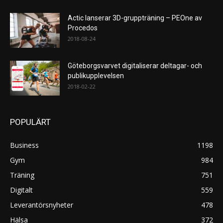
Actic lanserar 3D-gruppträning – PEOne av
Procedos
2018-08-24
Göteborgsvarvet digitaliserar deltagar- och
publikupplevelsen
2018-02-22
POPULÄRT
Business
1198
Gym
984
Träning
751
Digitalt
559
Leverantörsnyheter
478
Hälsa
372