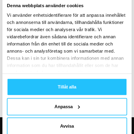
CL Fitness och Apirosport i
Automatisering i praktiken –
Denna webbplats använder cookies
samarbete kring EGYM – ska
så kan gym arbeta mer
Vi använder enhetsidentifierare för att anpassa innehållet
höja...
proaktivt
och annonserna till användarna, tillhandahålla funktioner
för sociala medier och analysera vår trafik. Vi
vidarebefordrar även sådana identifierare och annan
information från din enhet till de sociala medier och
annons- och analysföretag som vi samarbetar med.
Dessa kan i sin tur kombinera informationen med annan
Business
Hemmaträning
information som du har tillhandahållit eller som de har
Zoezi söker nu piloter till sina
IKEA doppar tårna i
samlat in när du har använt deras tjänster.
trådlösa kortterminaler från
hemmaträning med ny
Zoezi Pay!
kollektion
Tillåt alla
Anpassa
Avvisa
VÅRA FAVORITER