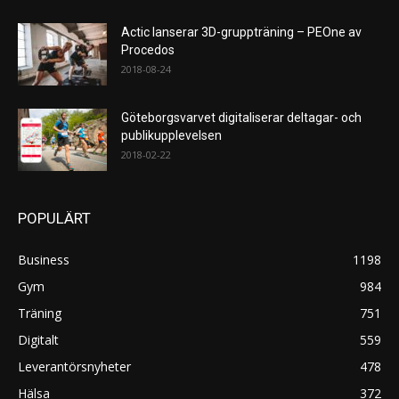
Actic lanserar 3D-gruppträning – PEOne av
Procedos
2018-08-24
Göteborgsvarvet digitaliserar deltagar- och
publikupplevelsen
2018-02-22
POPULÄRT
Business
1198
Gym
984
Träning
751
Digitalt
559
Leverantörsnyheter
478
Hälsa
372