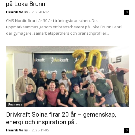
på Loka Brunn
Henrik Valis
-
2026-03-12
0
CMS Nordic firar i år 30 år i träningsbranschen. Det
uppmärksammas genom ett branschevent på Loka Brunn i april
där gymägare, samarbetspartners och branschprofiler...
Business
Drivkraft Solna firar 20 år – gemenskap,
energi och inspiration på...
Henrik Valis
-
2025-11-05
0