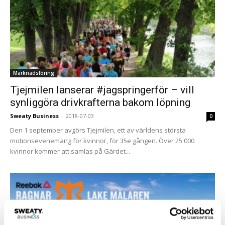
Marknadsföring
Tjejmilen lanserar #jagspringerför – vill
synliggöra drivkrafterna bakom löpning
Sweaty Business
-
2018-07-03
0
Den 1 september avgörs Tjejmilen, ett av världens största
motionsevenemang för kvinnor, för 35e gången. Över 25 000
kvinnor kommer att samlas på Gärdet...