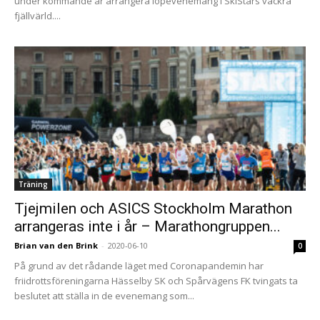
under kommande år arrangera löpevenemang i SkiStars vackra
fjällvärld....
Träning
Tjejmilen och ASICS Stockholm Marathon
arrangeras inte i år – Marathongruppen...
Brian van den Brink
-
2020-06-10
0
På grund av det rådande läget med Coronapandemin har
friidrottsföreningarna Hässelby SK och Spårvägens FK tvingats ta
beslutet att ställa in de evenemang som...