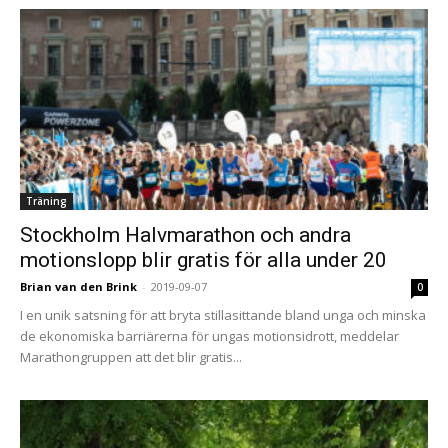
Träning
Stockholm Halvmarathon och andra
motionslopp blir gratis för alla under 20
Brian van den Brink
-
2019-09-07
0
I en unik satsning för att bryta stillasittande bland unga och minska
de ekonomiska barriärerna för ungas motionsidrott, meddelar
Marathongruppen att det blir gratis...