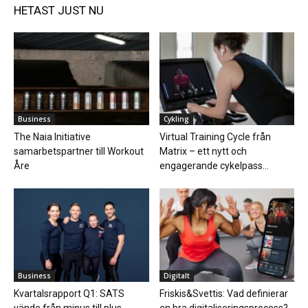
HETAST JUST NU
Business
Cykling
The Naia Initiative
Virtual Training Cycle från
samarbetspartner till Workout
Matrix – ett nytt och
Åre
engagerande cykelpass...
Business
Digitalt
Kvartalsrapport Q1: SATS
Friskis&Svettis: Vad definierar
vände från minus till plus
en bra digitaliseringsprocess?