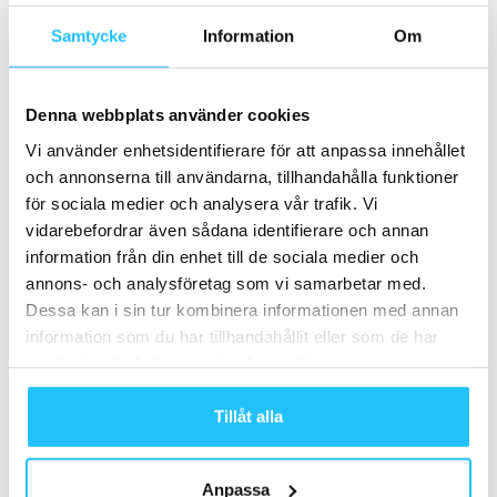
Samtycke
Information
Om
Business
Denna webbplats använder cookies
Löploppet Reebok Ragnar Relay kommer till
Vi använder enhetsidentifierare för att anpassa innehållet
Sverige
och annonserna till användarna, tillhandahålla funktioner
Sweaty Business
-
2018-06-01
0
för sociala medier och analysera vår trafik. Vi
10 vänner, 300 kilometer och klassisk svensk sommarmiljö. Det är
vidarebefordrar även sådana identifierare och annan
huvudingredienserna när den amerikanska löparsuccén Reebok
information från din enhet till de sociala medier och
Ragnar Relays kommer till Sverige. Den 15-16 juni...
annons- och analysföretag som vi samarbetar med.
Dessa kan i sin tur kombinera informationen med annan
Samarbete
information som du har tillhandahållit eller som de har
samlat in när du har använt deras tjänster.
- Annons -
Tillåt alla
MEST POPULÄRA
Anpassa