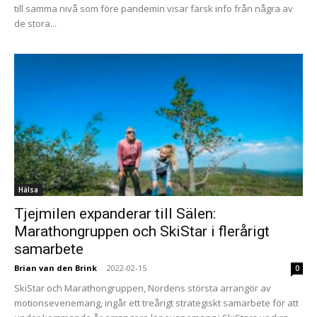
till samma nivå som före pandemin visar färsk info från några av
de stora...
Hälsa
Tjejmilen expanderar till Sälen:
Marathongruppen och SkiStar i flerårigt
samarbete
Brian van den Brink
-
2022-02-15
0
SkiStar och Marathongruppen, Nordens största arrangör av
motionsevenemang, ingår ett treårigt strategiskt samarbete för att