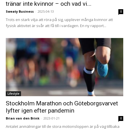
tränar inte kvinnor – och vad vi...
Sweaty Business
-
2025-04-13
0
Trots en stark vilja att röra på sig, upplever många kvinnor att
fysisk aktivitet är svår att få till i vardagen. En ny rapport...
Lifestyle
Stockholm Marathon och Göteborgsvarvet
lyfter igen efter pandemin
Brian van den Brink
-
2023-01-21
0
Antalet anmälningar till de stora motionsloppen är på väg tillbaka