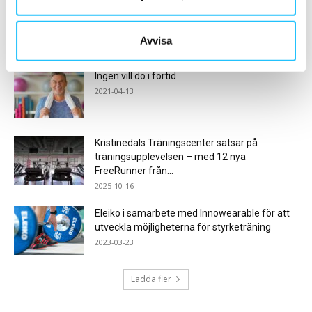
Går du miste om 2,7 miljoner potentiella PT-
kunder?
2018-06-08
Avvisa
Ingen vill dö i förtid
2021-04-13
Kristinedals Träningscenter satsar på
träningsupplevelsen – med 12 nya
FreeRunner från...
2025-10-16
Eleiko i samarbete med Innowearable för att
utveckla möjligheterna för styrketräning
2023-03-23
Ladda fler