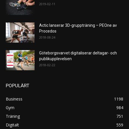
2019-02-11
Actic lanserar 3D-gruppträning – PEOne av
Procedos
2018-08-24
Göteborgsvarvet digitaliserar deltagar- och
publikupplevelsen
2018-02-22
POPULÄRT
Business
1198
Gym
984
Träning
751
Digitalt
559