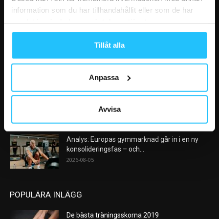
information som du har tillhandahållit eller som de har
samlat in när du har använt deras tjänster.
VÅRA FAVORITER
Tillåt alla
Nike satsar på hybridträning när Hyrox formar
nästa stora kategori
2026-08-07
Anpassa
AI kommer aldrig kunna ersätta en frukost
efter träningspasset
Avvisa
2026-08-06
Analys: Europas gymmarknad går in i en ny
konsolideringsfas – och...
2026-08-05
POPULÄRA INLÄGG
De bästa träningsskorna 2019