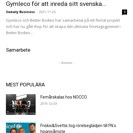
Gymleco för att inreda sitt svenska...
Sweaty Business
-
2021-11-26
0
Gymleco och Better Bodies har samarbetat på ett flertal projekt
och har nu gått ihop för att skapa det ultimata företagsgymmet i
Better Bodies...
Samarbete
- Annons -
MEST POPULÄRA
Femårskalas hos NOCCO
2019-12-03
Friskis&Svettis tog rörelseglädjen till FN:s
högnivåmöte