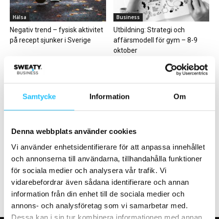
Hälsa
Business
Negativ trend – fysisk aktivitet
Utbildning: Strategi och
på recept sjunker i Sverige
affärsmodell för gym – 8-9
oktober
Samtycke
Information
Om
Business
Business
Denna webbplats använder cookies
LjudBang
Sweaty Business Podcast:
Vi använder enhetsidentifierare för att anpassa innehållet
WeightTrainer – med Andreas
och annonserna till användarna, tillhandahålla funktioner
Stenberg och Oscar Jansson
för sociala medier och analysera vår trafik. Vi
vidarebefordrar även sådana identifierare och annan
information från din enhet till de sociala medier och
annons- och analysföretag som vi samarbetar med.
Dessa kan i sin tur kombinera informationen med annan