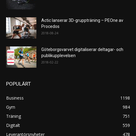
Actic lanserar 3D-gruppträning – PEOne av
Procedos
2018-08-24
Göteborgsvarvet digitaliserar deltagar- och
publikupplevelsen
2018-02-22
POPULÄRT
Business
1198
Gym
984
Träning
751
Digitalt
559
Leverantörsnyheter
478