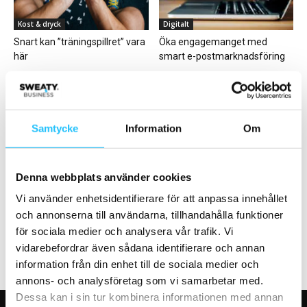
Kost & dryck
Digitalt
Snart kan ”träningspillret” vara
Öka engagemanget med
här
smart e-postmarknadsföring
Samtycke
Information
Om
Business
Digitalt
Denna webbplats använder cookies
Virtuella gruppträningsklasser
Upplever medlemstillväxt med
lika populära som traditionella
träningsapp
Vi använder enhetsidentifierare för att anpassa innehållet
hos McFIT
och annonserna till användarna, tillhandahålla funktioner
för sociala medier och analysera vår trafik. Vi
vidarebefordrar även sådana identifierare och annan
information från din enhet till de sociala medier och
annons- och analysföretag som vi samarbetar med.
Dessa kan i sin tur kombinera informationen med annan