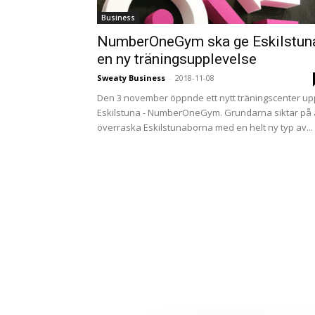
Business
NumberOneGym ska ge Eskilstun
en ny träningsupplevelse
Sweaty Business
-
2018-11-08
Den 3 november öppnde ett nytt träningscenter upp
Eskilstuna - NumberOneGym. Grundarna siktar på 
överraska Eskilstunaborna med en helt ny typ av...