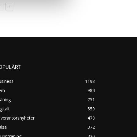
OPULÄRT
usiness
1198
ym
984
äning
751
gitalt
559
everantörsnyheter
478
älsa
372
uppträning
330