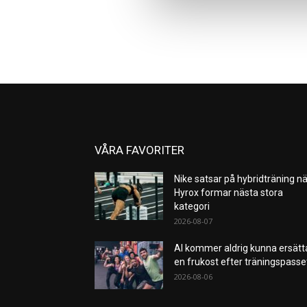
VÅRA FAVORITER
Nike satsar på hybridträning nä
Hyrox formar nästa stora
kategori
2026-08-07
AI kommer aldrig kunna ersätt
en frukost efter träningspass
2026-08-06