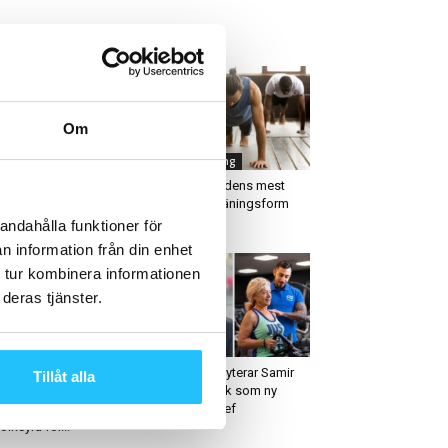
ETAST JUST NU
Om
usiness
Gruppträning
lofjord Fitness
Yoga – världens mest
nvention – ett event
populära träningsform
d högtflygande planer
2020
andahålla funktioner för
n information från din enhet
 tur kombinera informationen
deras tjänster.
älsa
Business
fia Åhman: ”Det
Medley rekryterar Samir
Tillåt alla
höver inte vara
Hashemi Nik som ny
svettigt eller ge
Operativ chef
ölksyra för...