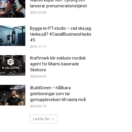
Wahoo köper RGT Cycling och
lanserar prenumerationstjänst
2022-05-02
Bygga en PT-studio – vad ska jag
tänka på? #CasallBusinessHacks
#5
2019-11-11
Kraftmark blir exklusiv nordisk
agent för Miami-baserade
Skelcore
2026-04-22
iBuildGreen – hållbara
golvlösningar som tar
gymupplevelsen till nästa nivå
2025-02-13
Ladda fler