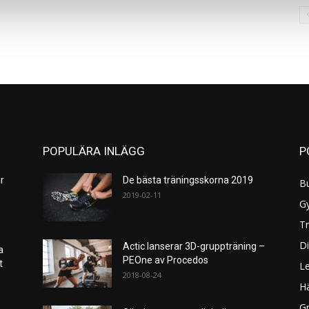
POPULÄRA INLÄGG
P
r
De bästa träningsskorna 2019
B
2019-02-11
G
Tr
Di
Actic lanserar 3D-gruppträning –
a
PEOne av Procedos
et
L
2018-08-24
H
Gr