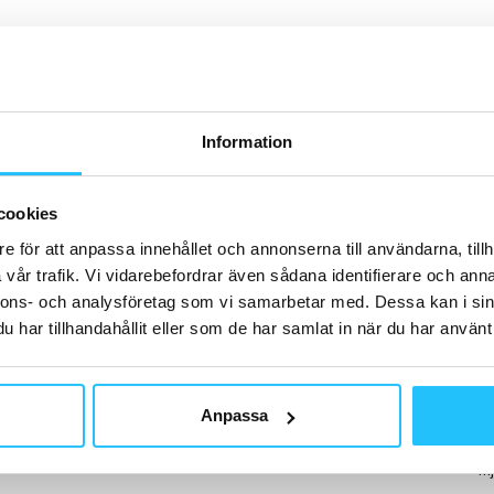
H
Information
B
Os
cookies
Co
me
e för att anpassa innehållet och annonserna till användarna, tillh
vår trafik. Vi vidarebefordrar även sådana identifierare och anna
nnons- och analysföretag som vi samarbetar med. Dessa kan i sin
har tillhandahållit eller som de har samlat in när du har använt 
H
So
Anpassa
be
dö
mj