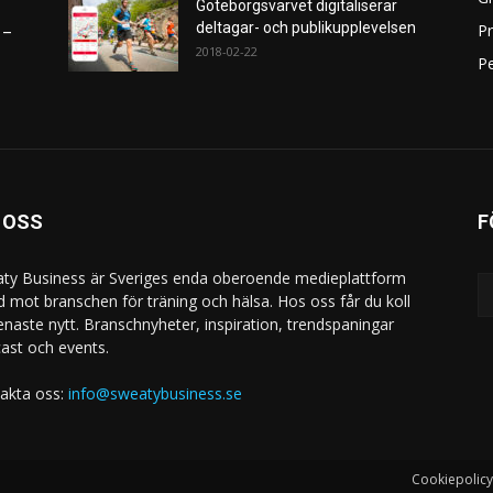
Göteborgsvarvet digitaliserar
deltagar- och publikupplevelsen
P
 –
2018-02-22
Pe
 OSS
F
ty Business är Sveriges enda oberoende medieplattform
ad mot branschen för träning och hälsa. Hos oss får du koll
enaste nytt. Branschnyheter, inspiration, trendspaningar
ast och events.
akta oss:
info@sweatybusiness.se
Cookiepolicy