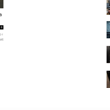
a
0
 i
att