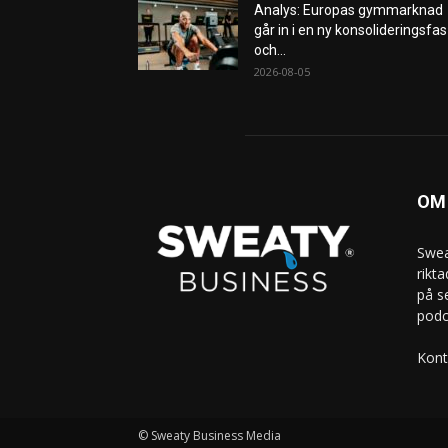
Analys: Europas gymmarknad
går in i en ny konsolideringsfas
och...
2026-08-05
OM
Swea
rikt
på s
podc
Kont
© Sweaty Business Media