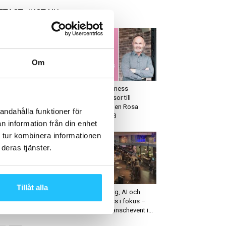
ETAST JUST NU
Om
arknadsföring
Business
idas lanserar tröjor av
Nordic Wellness
ervunnen plast
huvudsponsor till
Cancerfonden Rosa
andahålla funktioner för
Bandet 2023
n information från din enhet
 tur kombinera informationen
deras tjänster.
ruppträning
Business
Tillåt alla
s Mills Live i London
Digitalisering, AI och
ckade över 5 000
smart fitness i fokus –
ltagare
nordiskt branschevent i...