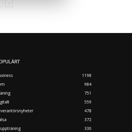
OPULÄRT
usiness
1198
ym
984
äning
751
gitalt
559
everantörsnyheter
478
älsa
372
uppträning
330