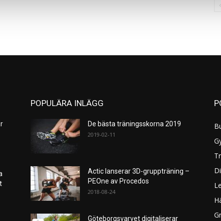
POPULÄRA INLÄGG
P
r
De bästa träningsskorna 2019
B
2019-02-11
G
Tr
Di
Actic lanserar 3D-gruppträning –
a
PEOne av Procedos
et
L
2018-08-24
H
Gr
Göteborgsvarvet digitaliserar