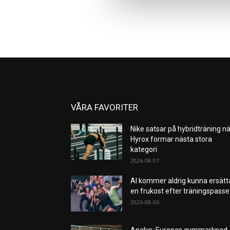
VÅRA FAVORITER
Nike satsar på hybridträning nä
Hyrox formar nästa stora
kategori
2026-08-07
AI kommer aldrig kunna ersätt
en frukost efter träningspass
2026-08-06