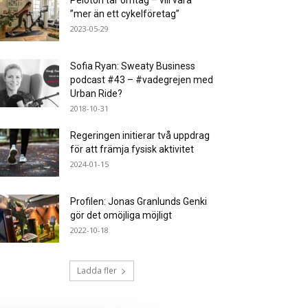
Peloton tar omtag – vill vara
”mer än ett cykelföretag”
2023-05-29
Sofia Ryan: Sweaty Business
podcast #43 – #vadegrejen med
Urban Ride?
2018-10-31
Regeringen initierar två uppdrag
för att främja fysisk aktivitet
2024-01-15
Profilen: Jonas Granlunds Genki
gör det omöjliga möjligt
2022-10-18
Ladda fler