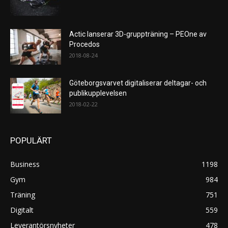
Actic lanserar 3D-gruppträning – PEOne av
Procedos
2018-08-24
Göteborgsvarvet digitaliserar deltagar- och
publikupplevelsen
2018-02-22
POPULÄRT
Business
1198
Gym
984
Träning
751
Digitalt
559
Leverantörsnyheter
478