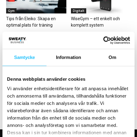
Gym
Digitalt
Tips från Eleiko: Skapa en
WiseGym – ett enkelt och
optimal plats för träning
komplett system
Samtycke
Information
Om
Business
Business
Denna webbplats använder cookies
Actic stärker greppet i Uppsala
EC Health Club etablerar sig i
– öppnar 7:e gymmet i
Malmö – kedjans 20:e
Vi använder enhetsidentifierare för att anpassa innehållet
Stenhagen
träningsklubb
och annonserna till användarna, tillhandahålla funktioner
för sociala medier och analysera vår trafik. Vi
vidarebefordrar även sådana identifierare och annan
information från din enhet till de sociala medier och
annons- och analysföretag som vi samarbetar med.
Dessa kan i sin tur kombinera informationen med annan