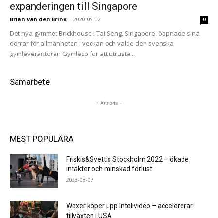
expanderingen till Singapore
Brian van den Brink
-
2020-09-02
0
Det nya gymmet Brickhouse i Tai Seng, Singapore, öppnade sina
dörrar för allmänheten i veckan och valde den svenska
gymleverantören Gymleco för att utrusta...
Samarbete
- Annons -
MEST POPULÄRA
Friskis&Svettis Stockholm 2022 – ökade
intäkter och minskad förlust
2023-08-07
Wexer köper upp Intelivideo – accelererar
tillväxten i USA