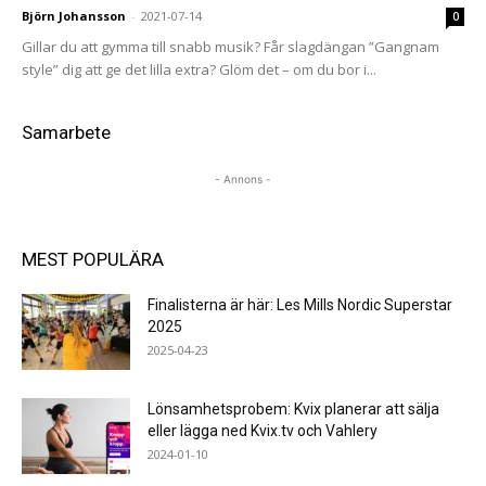
Björn Johansson
-
2021-07-14
0
Gillar du att gymma till snabb musik? Får slagdängan ”Gangnam
style” dig att ge det lilla extra? Glöm det – om du bor i...
Samarbete
- Annons -
MEST POPULÄRA
Finalisterna är här: Les Mills Nordic Superstar
2025
2025-04-23
Lönsamhetsprobem: Kvix planerar att sälja
eller lägga ned Kvix.tv och Vahlery
2024-01-10