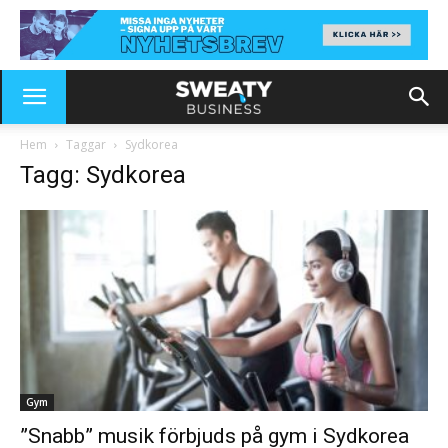
Hem
Taggar
Sydkorea
Tagg: Sydkorea
Gym
”Snabb” musik förbjuds på gym i Sydkorea