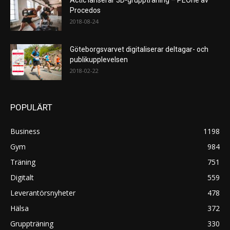
Procedos
2018-08-24
Göteborgsvarvet digitaliserar deltagar- och
publikupplevelsen
2018-02-22
POPULÄRT
Business
1198
Gym
984
Träning
751
Digitalt
559
Leverantörsnyheter
478
Hälsa
372
Gruppträning
330