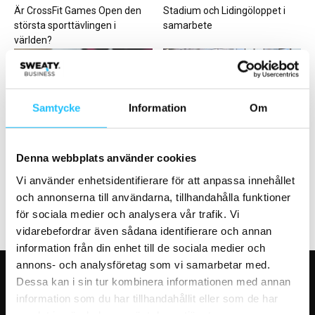
Är CrossFit Games Open den
Stadium och Lidingöloppet i
största sporttävlingen i
samarbete
världen?
Samtycke
Information
Om
Cykling
Business
Wahoo köper RGT Cycling och
Friskis går på offensiven under
Denna webbplats använder cookies
lanserar prenumerationstjänst
2024
Vi använder enhetsidentifierare för att anpassa innehållet
och annonserna till användarna, tillhandahålla funktioner
för sociala medier och analysera vår trafik. Vi
vidarebefordrar även sådana identifierare och annan
information från din enhet till de sociala medier och
annons- och analysföretag som vi samarbetar med.
Dessa kan i sin tur kombinera informationen med annan
VÅRA FAVORITER
information som du har tillhandahållit eller som de har
samlat in när du har använt deras tjänster.