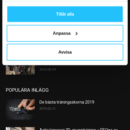
AI kommer aldrig kunna ersätta en frukost
efter träningspasset
2026-08-06
Tillåt alla
Analys: Europas gymmarknad går in i en ny
Anpassa
konsolideringsfas – och...
2026-08-05
Avvisa
Sensopro förändrar vårt sätt att värma upp,
steg för steg
2026-08-04
POPULÄRA INLÄGG
De bästa träningsskorna 2019
2019-02-11
Actic lanserar 3D-gruppträning – PEOne av