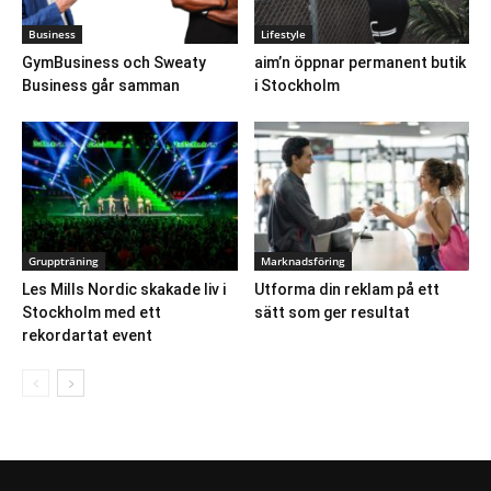
Business
Lifestyle
GymBusiness och Sweaty
aim’n öppnar permanent butik
Business går samman
i Stockholm
Gruppträning
Marknadsföring
Les Mills Nordic skakade liv i
Utforma din reklam på ett
Stockholm med ett
sätt som ger resultat
rekordartat event