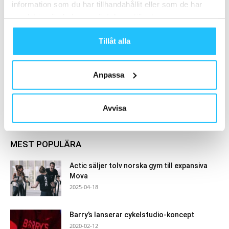
Ny WHO-rapport: Svensk miljardnota
information som du har tillhandahållit eller som de har
för bristen på fysisk aktivitet
samlat in när du har använt deras tjänster.
Hälsa
Tillåt alla
Anpassa
Samarbete
- Annons -
Avvisa
MEST POPULÄRA
Actic säljer tolv norska gym till expansiva
Mova
2025-04-18
Barry’s lanserar cykelstudio-koncept
2020-02-12