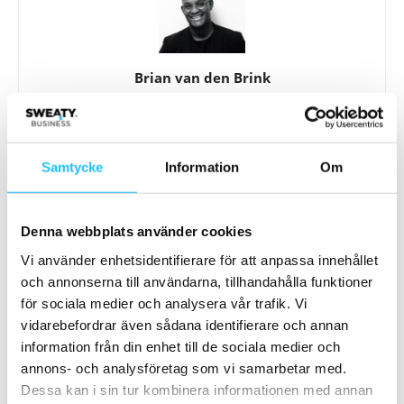
Brian van den Brink
Samtycke
Information
Om
Relaterade artiklar
Mer av samma författare
Denna webbplats använder cookies
I dag är det International Self-Care Day
– en möjlighet för träningsbranschen
Vi använder enhetsidentifierare för att anpassa innehållet
att lyfta hälsovanor
och annonserna till användarna, tillhandahålla funktioner
Hälsa
för sociala medier och analysera vår trafik. Vi
WHO öppnar för GLP-1-läkemedel i
vidarebefordrar även sådana identifierare och annan
nya riktlinjer för behandling av
information från din enhet till de sociala medier och
obesitas
annons- och analysföretag som vi samarbetar med.
Hälsa
Dessa kan i sin tur kombinera informationen med annan