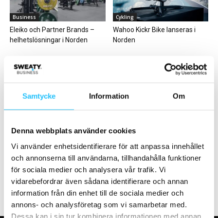
Business
Cykling
Eleiko och Partner Brands –
Wahoo Kickr Bike lanseras i
helhetslösningar i Norden
Norden
Samtycke
Information
Om
Gym
Business
Sensopro – från Schweiz hela
Technogym lanserar Sand
Denna webbplats använder cookies
vägen hem till Luka Modric
Stone Collection –
Vi använder enhetsidentifierare för att anpassa innehållet
naturinspirerad design för
och annonserna till användarna, tillhandahålla funktioner
moderna wellnessmiljöer
för sociala medier och analysera vår trafik. Vi
vidarebefordrar även sådana identifierare och annan
information från din enhet till de sociala medier och
annons- och analysföretag som vi samarbetar med.
Dessa kan i sin tur kombinera informationen med annan