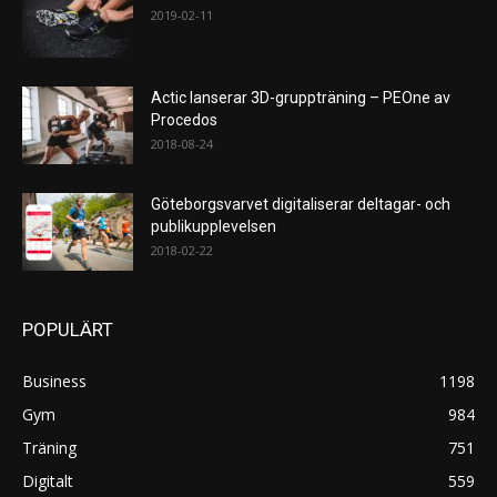
2019-02-11
Actic lanserar 3D-gruppträning – PEOne av
Procedos
2018-08-24
Göteborgsvarvet digitaliserar deltagar- och
publikupplevelsen
2018-02-22
POPULÄRT
Business
1198
Gym
984
Träning
751
Digitalt
559