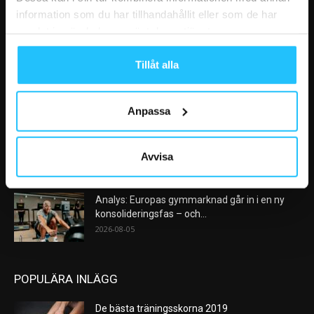
information som du har tillhandahållit eller som de har
samlat in när du har använt deras tjänster.
VÅRA FAVORITER
Tillåt alla
Nike satsar på hybridträning när Hyrox formar
nästa stora kategori
2026-08-07
Anpassa
AI kommer aldrig kunna ersätta en frukost
efter träningspasset
Avvisa
2026-08-06
Analys: Europas gymmarknad går in i en ny
konsolideringsfas – och...
2026-08-05
POPULÄRA INLÄGG
De bästa träningsskorna 2019