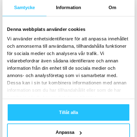
MBM-konferensen stärker sin position som
träningsbranschens ledande mötesplats
Samtycke
Information
Om
2024-10-25
Denna webbplats använder cookies
Zoezi och Studio l’Echelon: cyklar, mjukvara
och lojala medlemmar
Vi använder enhetsidentifierare för att anpassa innehållet
2025-12-29
och annonserna till användarna, tillhandahålla funktioner
för sociala medier och analysera vår trafik. Vi
Så tränar svenska folket: Var tredje tränar
vidarebefordrar även sådana identifierare och annan
för att få bättre...
information från din enhet till de sociala medier och
2020-01-14
annons- och analysföretag som vi samarbetar med.
Dessa kan i sin tur kombinera informationen med annan
Basic-Fit lanserar initiativ för att göra
information som du har tillhandahållit eller som de har
träning på gym mer tillgängligt
samlat in när du har använt deras tjänster.
2024-03-01
Tillåt alla
Ladda fler
Anpassa
HETAST JUST NU