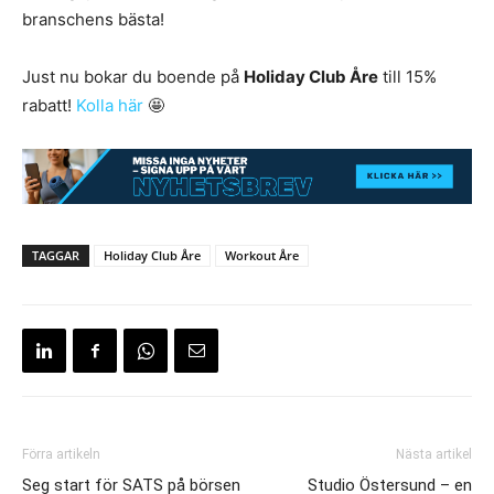
branschens bästa!
Just nu bokar du boende på
Holiday Club Åre
till 15%
rabatt!
Kolla här
🤩
TAGGAR
Holiday Club Åre
Workout Åre
Förra artikeln
Nästa artikel
Seg start för SATS på börsen
Studio Östersund – en