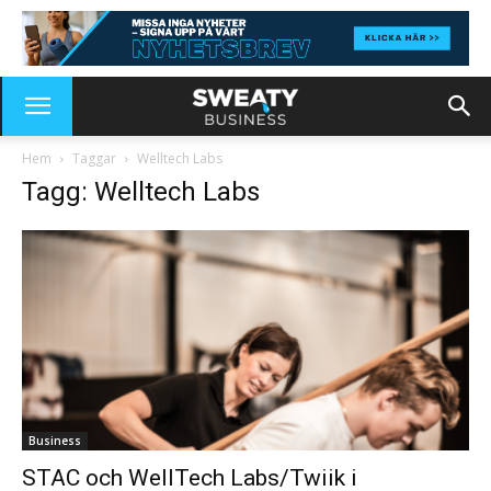
Hem
Taggar
Welltech Labs
Tagg: Welltech Labs
Business
STAC och WellTech Labs/Twiik i