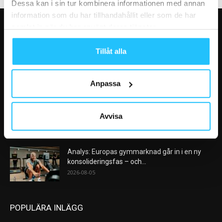
Dessa kan i sin tur kombinera informationen med annan
information som du har tillhandahållit eller som de har
samlat in när du har använt deras tjänster.
VÅRA FAVORITER
Tillåt alla
Nike satsar på hybridträning när Hyrox formar
nästa stora kategori
2026-08-07
Anpassa
AI kommer aldrig kunna ersätta en frukost
efter träningspasset
Avvisa
2026-08-06
Analys: Europas gymmarknad går in i en ny
konsolideringsfas – och...
2026-08-05
POPULÄRA INLÄGG