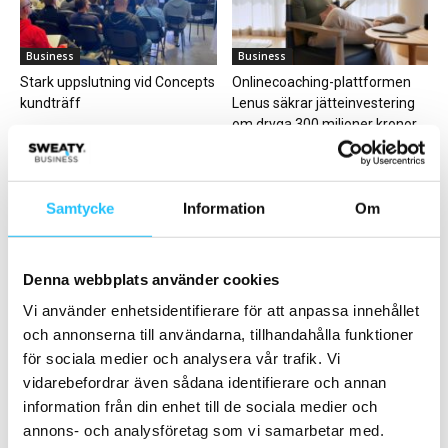
Business
Business
Stark uppslutning vid Concepts
Onlinecoaching-plattformen
kundträff
Lenus säkrar jätteinvestering
om dryga 300 miljoner kronor
Samtycke
Information
Om
Denna webbplats använder cookies
Digitalt
Gruppträning
Apple Fitness+ flyttar fram
Les Mills lanserar LES MILLS
Vi använder enhetsidentifierare för att anpassa innehållet
positionerna – satsar på
REFORMER
och annonserna till användarna, tillhandahålla funktioner
gruppträning online
för sociala medier och analysera vår trafik. Vi
vidarebefordrar även sådana identifierare och annan
information från din enhet till de sociala medier och
annons- och analysföretag som vi samarbetar med.