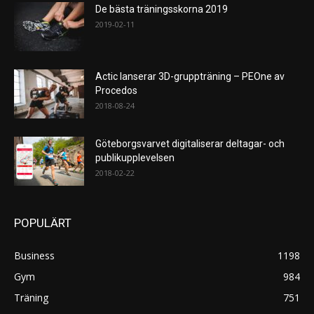
De bästa träningsskorna 2019
2019-02-11
Actic lanserar 3D-gruppträning – PEOne av
Procedos
2018-08-24
Göteborgsvarvet digitaliserar deltagar- och
publikupplevelsen
2018-02-22
POPULÄRT
Business
1198
Gym
984
Träning
751