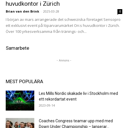
huvudkontor i Zürich
Brian van den Brink
-
2025-03-28
0
I början av mars arrangerade det schweiziska företaget Sensopro
ett exklusivt event på löparvarumärket On:s huvudkontor i Zürich.
Över 100 yrkesverksamma från tränings- och...
Samarbete
- Annons -
MEST POPULÄRA
Les Mills Nordic skakade liv i Stockholm med
ett rekordartat event
2023-09-14
Coaches Congress teamar upp med med
Down Under Championship – lanserar...