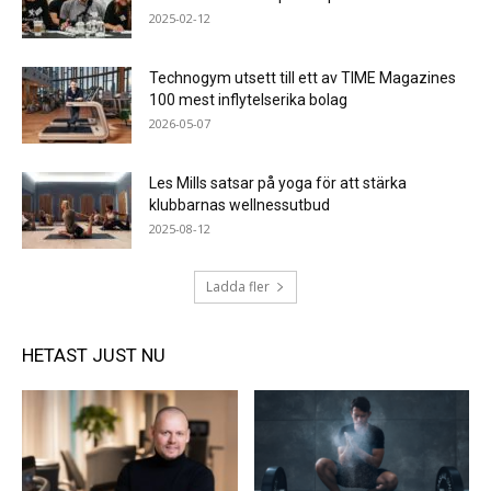
2025-02-12
Technogym utsett till ett av TIME Magazines
100 mest inflytelserika bolag
2026-05-07
Les Mills satsar på yoga för att stärka
klubbarnas wellnessutbud
2025-08-12
Ladda fler
HETAST JUST NU