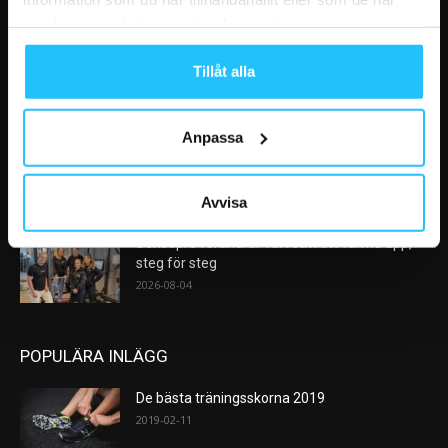
VÅRA FAVORITER
samlat in när du har använt deras tjänster.
AI kommer aldrig kunna ersätta en frukost
Tillåt alla
efter träningspasset
2026-08-06
Anpassa
Analys: Europas gymmarknad går in i en ny
konsolideringsfas – och...
2026-08-05
Avvisa
Sensopro förändrar vårt sätt att värma upp,
steg för steg
2026-08-04
POPULÄRA INLÄGG
De bästa träningsskorna 2019
2019-02-11