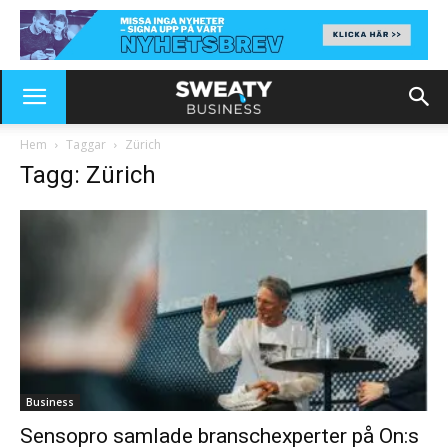
Hem
Taggar
Zürich
Tagg: Zürich
Business
Sensopro samlade branschexperter på On:s