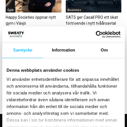
Gym
Business
Happy Societies öppnar nytt
SATS ger Casall PRO ett ökat
gym i Växjö
förtroende i nytt tvåårsavtal
Samtycke
Information
Om
Business
Business
Denna webbplats använder cookies
STC planerar 100 nya gym i
Friskis&Svettis Malmö söker
Vi använder enhetsidentifierare för att anpassa innehållet
Stockholm – först ut är...
Träningschef
och annonserna till användarna, tillhandahålla funktioner
för sociala medier och analysera vår trafik. Vi
vidarebefordrar även sådana identifierare och annan
information från din enhet till de sociala medier och
annons- och analysföretag som vi samarbetar med.
Dessa kan i sin tur kombinera informationen med annan
information som du har tillhandahållit eller som de har