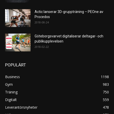
Actic lanserar 3D-gruppträning – PEOne av
Procedos
2018-08-24
Göteborgsvarvet digitaliserar deltagar- och
publikupplevelsen
2018-02-22
POPULÄRT
Business
1198
Gym
983
Träning
750
Digitalt
559
Leverantörsnyheter
478