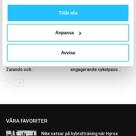
Monte Feliz
hotellmarknaden och...
Tillåt alla
Anpassa
Business
Cykling
Avvisa
Svenska ICANIWILL växer i
Virtual Training Cycle från
Europa – signar avtal med
Matrix – ett nytt och
Zalando och...
engagerande cykelpass...
VÅRA FAVORITER
Nike satsar på hybridträning när Hyrox