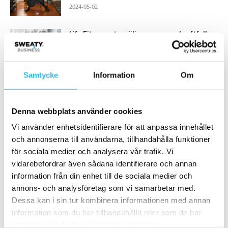
2024-05-02
Life Fitness storsäljare – nu mer kraftfull
och med ny design!
2017-12-24
Samtycke
Information
Om
Ladda fler
Denna webbplats använder cookies
HETAST JUST NU
Vi använder enhetsidentifierare för att anpassa innehållet
och annonserna till användarna, tillhandahålla funktioner
för sociala medier och analysera vår trafik. Vi
vidarebefordrar även sådana identifierare och annan
information från din enhet till de sociala medier och
annons- och analysföretag som vi samarbetar med.
Hotell och resor
Business
Dessa kan i sin tur kombinera informationen med annan
Apollo Sports öppnar nytt
F45 Training provar nya vägar
information som du har tillhandahållit eller som de har
sporthotell på Gran Canaria –
att växa – testar
samlat in när du har använt deras tjänster.