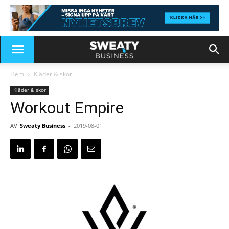
Hem
Kläder & skor
Kläder & skor
Workout Empire
AV
Sweaty Business
-
2019-08-01