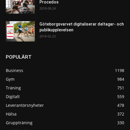
Procedos
2018-08-24
Göteborgsvarvet digitaliserar deltagar- och
publikupplevelsen
2018-02-22
POPULÄRT
Business
1198
Gym
984
Träning
751
Digitalt
559
Leverantörsnyheter
478
Hälsa
372
Gruppträning
330