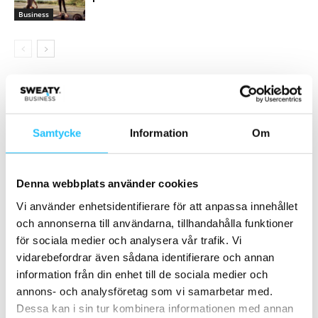
Business
Samarbete
- Annons -
Samtycke
Information
Om
MEST POPULÄRA
Denna webbplats använder cookies
Trainer Summit 25: Fortbildning, möten och
Vi använder enhetsidentifierare för att anpassa innehållet
ny energi för Sveriges tränare
och annonserna till användarna, tillhandahålla funktioner
2025-12-12
för sociala medier och analysera vår trafik. Vi
vidarebefordrar även sådana identifierare och annan
Nu är den äntligen här – InBody H20N!
information från din enhet till de sociala medier och
2023-04-13
annons- och analysföretag som vi samarbetar med.
Dessa kan i sin tur kombinera informationen med annan