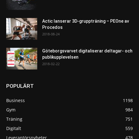
Actic lanserar 3D-gruppträning – PEOne av
Procedos
2018-08-24
Göteborgsvarvet digitaliserar deltagar- och
publikupplevelsen
2018-02-22
POPULÄRT
Business
1198
Gym
984
Träning
751
Digitalt
559
Leverantörsnyheter
478