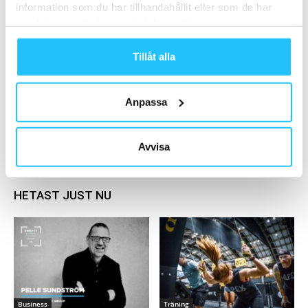
information som du har tillhandahållit eller som de har
Zoezi Lanserar Zoezi Pay i början av 2024
samlat in när du har använt deras tjänster.
2023-10-18
Tillåt alla
Extra: Inspirationsdag med Zoezi och CMS
Sweden
Anpassa
2022-11-27
Avvisa
Ladda fler
HETAST JUST NU
Business
Träning