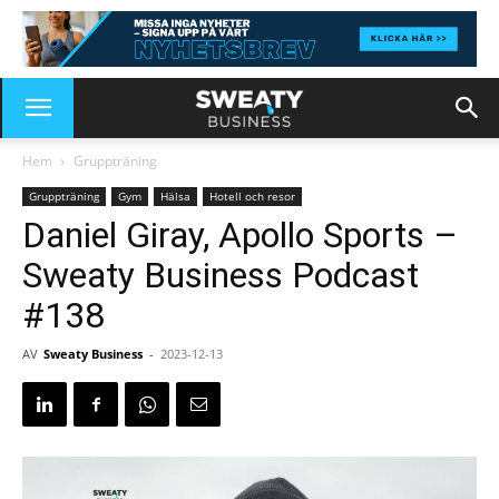
Hem
Gruppträning
Gruppträning
Gym
Hälsa
Hotell och resor
Daniel Giray, Apollo Sports –
Sweaty Business Podcast
#138
AV
Sweaty Business
-
2023-12-13