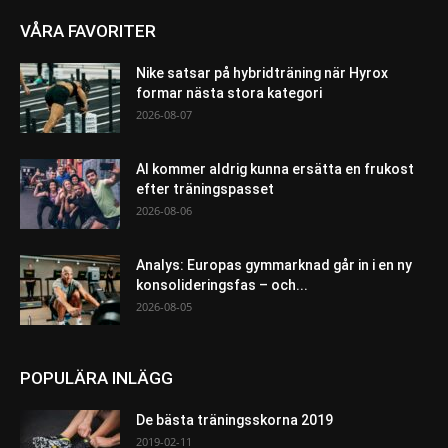
VÅRA FAVORITER
Nike satsar på hybridträning när Hyrox
formar nästa stora kategori
2026-08-07
AI kommer aldrig kunna ersätta en frukost
efter träningspasset
2026-08-06
Analys: Europas gymmarknad går in i en ny
konsolideringsfas – och...
2026-08-05
POPULÄRA INLÄGG
De bästa träningsskorna 2019
2019-02-11