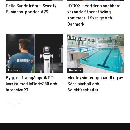
Pelle Sundström – Sweaty
HYROX – världens snabbast
Business-podden #79
växande fitnesstävling
kommer till Sverige och
Danmark
Business
Business
Bygg en framgångsrik PT-
Medley vinner upphandling av
karriär med InBody380 och
Söra simhall och
IntensivePT
Solskiftesbadet