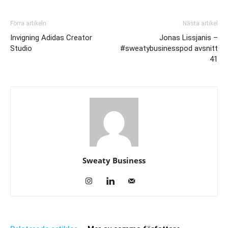
Förra artikeln
Nästa artikel
Invigning Adidas Creator
Jonas Lissjanis –
Studio
#sweatybusinesspod avsnitt
41
Sweaty Business