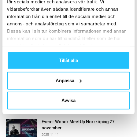
för sociala medier och analysera vår trafik. Vi
vidarebefordrar även sådana identifierare och annan
information från din enhet till de sociala medier och
MEST POPULÄRA
annons- och analysföretag som vi samarbetar med.
Dessa kan i sin tur kombinera informationen med annan
E-handeln öppnade starkt i januari
information som du har tillhandahållit eller som de har
2024-02-23
samlat in när du har använt deras tjänster.
Tillåt alla
Strava stämmer Garmin för patentintrång
2025-10-09
Anpassa
Studie: Kombinationen mindfulness och
stegräkning stärker långsiktig
Avvisa
träningsmotivation
2025-06-02
Event: Wondr MeetUp Norrköping 27
november
2025-11-11