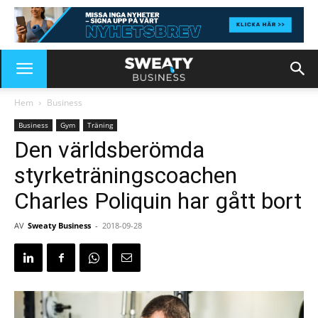
Hem
Business
Business
Gym
Träning
Den världsberömda
styrketräningscoachen
Charles Poliquin har gått bort
AV
Sweaty Business
-
2018-09-28