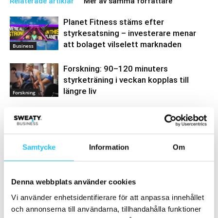
Relaterade artiklar
Mer av samma författare
Planet Fitness stäms efter
styrkesatsning – investerare menar
att bolaget vilselett marknaden
Business
Forskning: 90–120 minuters
styrketräning i veckan kopplas till
längre liv
Forskning
Strava lanserar nya funktioner för
gym- och styrketräning
Business
Samtycke
Information
Om
Denna webbplats använder cookies
Samarbete
Vi använder enhetsidentifierare för att anpassa innehållet
och annonserna till användarna, tillhandahålla funktioner
- Annons -