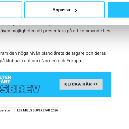
ctory – Tjeckien
Anpassa
a Dahlström även priser från flera partners, däribland
lls, Improve Educations, Redeko Flowers
och
LES
e även möjligheten att presentera på ett kommande Les
fram den höga nivån bland årets deltagare och deras
 på klubbar runt om i Norden och Europa.
uperstar
LES MILLS SUPERSTAR 2026