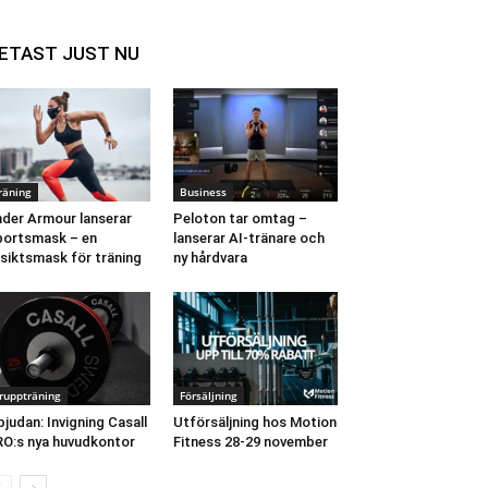
ETAST JUST NU
räning
Business
der Armour lanserar
Peloton tar omtag –
ortsmask – en
lanserar AI-tränare och
siktsmask för träning
ny hårdvara
ruppträning
Försäljning
bjudan: Invigning Casall
Utförsäljning hos Motion
O:s nya huvudkontor
Fitness 28-29 november