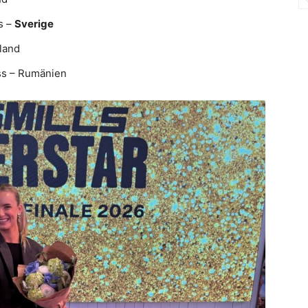
s –
Sverige
land
ss – Rumänien