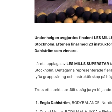
Under helgen avgjordes finalen i LES MIL
Stockholm. Efter en final med 23 instruktö
Dahlström som vinnare.
I årets upplaga av
LES MILLS SUPERSTAR
t
Stockholm. Deltagarna representerade flera
lyfta gruppträning och instruktörskap på hög
Trots ett starkt startfält utsåg juryn följande
Engla Dahlström
, BODYBALANCE, Nordi
Oskari Meller, BODYJAM, HUKKA – Finla