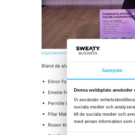
Engla Dahlström
, från Nordic Wellness Sverige, är årets L
Bland de elva högst placerade instruktörern
Samtycke
Elinor Forslund, BODYATTACK, Actic –
Sv
Denna webbplats använder 
Emelie Fernström, BODYCOMBAT, Nordic
Vi använder enhetsidentifierar
Pernille Lindeholm, BODYATTACK, Fitn
sociala medier och analysera 
Pilar Matta, BODYCOMBAT, Nordic Welln
till de sociala medier och a
med annan information som du 
Rosen Kotev, BODYPUMP, Next Level Fitn