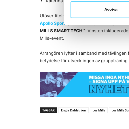
Kateřina Uhlířová, BODYATTACK, Form Fa
Avvisa
Utöver titeln som årets SUPERSTAR fick Engl
Apollo Sports
, Ultrahuman, NOCCO, Barebe
MILLS SMART TECH™
. Vinsten inkluderad
Mills-event.
Arrangören lyfter i samband med tävlingen 
betydelse för utvecklingen av gruppträning
TAGGAR
Engla Dahlström
Les Mills
Les Mills S