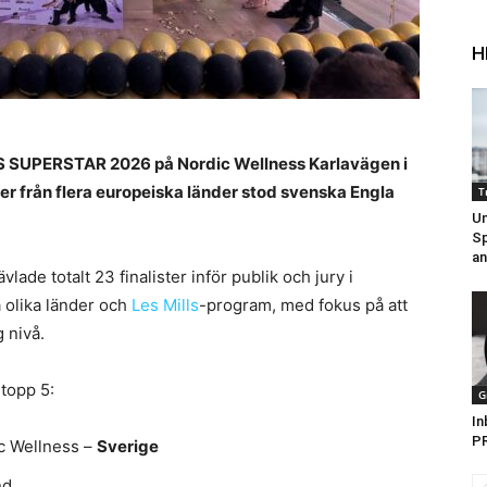
H
LS SUPERSTAR 2026 på Nordic Wellness Karlavägen i
rer från flera europeiska länder stod svenska Engla
T
Un
Sp
an
ävlade totalt 23 finalister inför publik och jury i
 olika länder och
Les Mills
-program, med fokus på att
 nivå.
 topp 5:
G
In
PR
c Wellness –
Sverige
nd