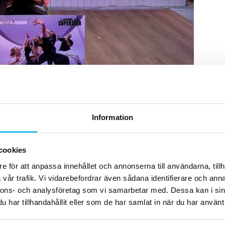
ES MILLS SUPERSTAR 2026. Bild: Les Mills
a fanns även:
Information
erige
cookies
 Wellness –
Sverige
e för att anpassa innehållet och annonserna till användarna, tillh
essGYM – Danmark
vår trafik. Vi vidarebefordrar även sådana identifierare och anna
ess –
Sverige
nnons- och analysföretag som vi samarbetar med. Dessa kan i sin
har tillhandahållit eller som de har samlat in när du har använt 
ess – Bulgarien