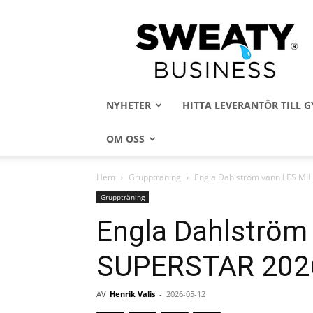
Sweaty
Business
NYHETER
HITTA LEVERANTÖR TILL
OM OSS
Hem
Gruppträning
Engla Dahlström vann LES MI
Gruppträning
Engla Dahlström
SUPERSTAR 202
AV
Henrik Valis
-
2026-05-12