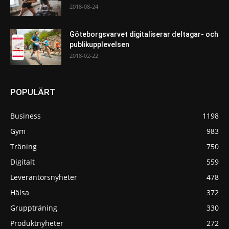
2018-08-24
Göteborgsvarvet digitaliserar deltagar- och
publikupplevelsen
2018-02-22
POPULÄRT
Business
1198
Gym
983
Träning
750
Digitalt
559
Leverantörsnyheter
478
Hälsa
372
Gruppträning
330
Produktnyheter
272