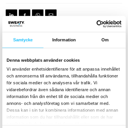
Samtycke
Information
Om
Förra artikeln
Nästa artikel
CrossFit får ny vd – Bruce
Friskis släpper podcasten
Edwards tar över i maj
Snack om träning med Brian
Denna webbplats använder cookies
van den Brink som
programledare
Vi använder enhetsidentifierare för att anpassa innehållet
och annonserna till användarna, tillhandahålla funktioner
för sociala medier och analysera vår trafik. Vi
vidarebefordrar även sådana identifierare och annan
information från din enhet till de sociala medier och
annons- och analysföretag som vi samarbetar med.
Dessa kan i sin tur kombinera informationen med annan
information som du har tillhandahållit eller som de har
samlat in när du har använt deras tjänster.
Henrik Valis