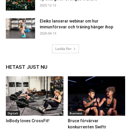
2025-12-12
Eleiko lanserar webinar om hur
immunförsvar och träning hänger ihop
2020-04-13
Ladda fler
HETAST JUST NU
Digitalt
Business
InBody loves CrossFit!
Bruce förvärvar
konkurrenten Swiftr