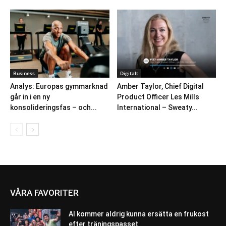
Business
Digitalt
Analys: Europas gymmarknad
Amber Taylor, Chief Digital
går in i en ny
Product Officer Les Mills
konsolideringsfas – och...
International – Sweaty...
VÅRA FAVORITER
AI kommer aldrig kunna ersätta en frukost
efter träningspasset