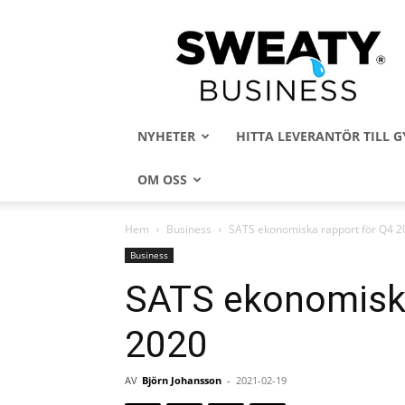
Sweaty
Business
NYHETER
HITTA LEVERANTÖR TILL
OM OSS
Hem
Business
SATS ekonomiska rapport för Q4 2
Business
SATS ekonomiska
2020
AV
Björn Johansson
-
2021-02-19