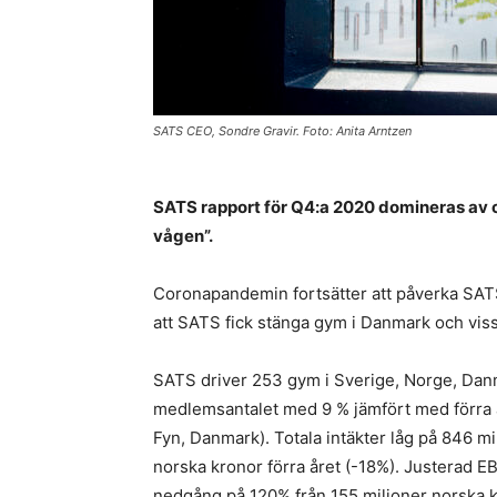
SATS CEO, Sondre Gravir. Foto: Anita Arntzen
SATS rapport för Q4:a 2020 domineras av 
vågen”.
Coronapandemin fortsätter att påverka SAT
att SATS fick stänga gym i Danmark och vi
SATS driver 253 gym i Sverige, Norge, Dan
medlemsantalet med 9 % jämfört med förra år
Fyn, Danmark). Totala intäkter låg på 846 m
norska kronor förra året (-18%). Justerad E
nedgång på 120% från 155 miljoner norska k