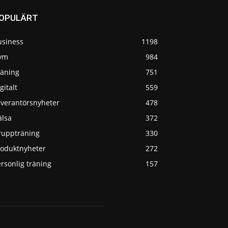
OPULÄRT
usiness
1198
ym
984
räning
751
gitalt
559
everantörsnyheter
478
älsa
372
ruppträning
330
roduktnyheter
272
rsonlig träning
157