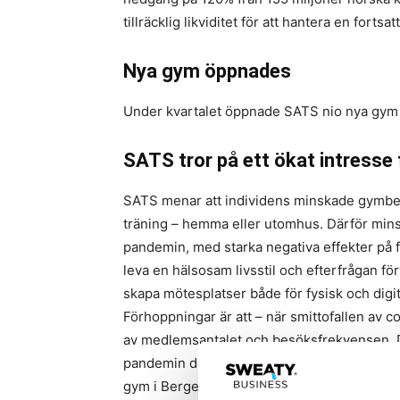
tillräcklig likviditet för att hantera en forts
Nya gym öppnades
Under kvartalet öppnade SATS nio nya gym – 
SATS tror på ett ökat intresse 
SATS menar att individens minskade gymbesök
träning – hemma eller utomhus. Därför minska
pandemin, med starka negativa effekter på f
leva en hälsosam livsstil och efterfrågan för
skapa mötesplatser både för fysisk och digit
Förhoppningar är att – när smittofallen av 
av medlemsantalet och besöksfrekvensen, D
pandemin då SATS gym tvingades att stäng
gym i Bergen snabbt tillbaka sina besök näst