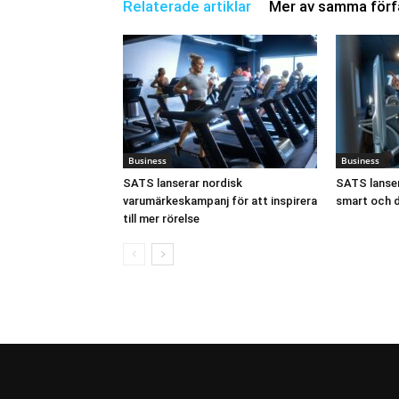
Relaterade artiklar
Mer av samma förf
Business
Business
SATS lanserar nordisk
SATS lanser
varumärkeskampanj för att inspirera
smart och d
till mer rörelse