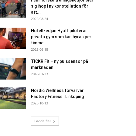
Fem norska träningskedjor slår
sig ihop i ny konstellation för
att...
2022-08-24
Hotellkedjan Hyatt piloterar
privata gym som kan hyras per
timme
2022-06-18
TICKR Fit – ny pulssensor på
marknaden
2018-01-23
Nordic Wellness förvärvar
Factory Fitness i Linköping
2025-10-13
Ladda fler