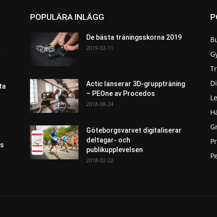
POPULÄRA INLÄGG
P
De bästa träningsskorna 2019
B
a
2019-02-11
G
T
Di
Actic lanserar 3D-gruppträning
ta
– PEOne av Procedos
L
2018-08-24
H
G
Göteborgsvarvet digitaliserar
deltagar- och
P
as
publikupplevelsen
Pe
2018-02-22