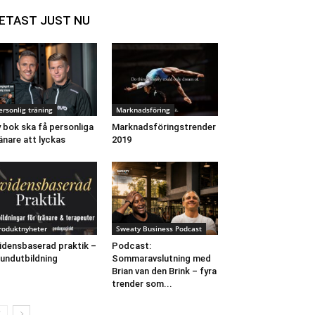
ETAST JUST NU
ersonlig träning
Marknadsföring
 bok ska få personliga
Marknadsföringstrender
änare att lyckas
2019
roduktnyheter
Sweaty Business Podcast
idensbaserad praktik –
Podcast:
undutbildning
Sommaravslutning med
Brian van den Brink – fyra
trender som...