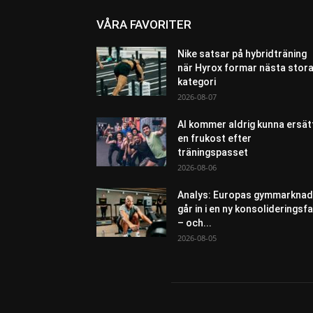
VÅRA FAVORITER
Nike satsar på hybridträning
när Hyrox formar nästa stor
kategori
2026-08-07
AI kommer aldrig kunna ersät
en frukost efter
träningspasset
2026-08-06
Analys: Europas gymmarknad
går in i en ny konsolideringsf
– och...
2026-08-05