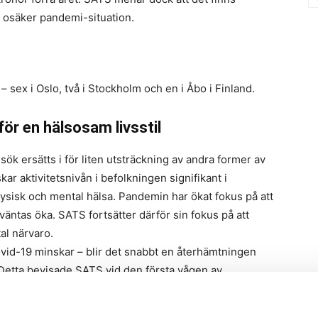
att osäker pandemi-situation.
sex i Oslo, två i Stockholm och en i Åbo i Finland.
för en hälsosam livsstil
 ersätts i för liten utsträckning av andra former av
r aktivitetsnivån i befolkningen signifikant i
ysisk och mental hälsa. Pandemin har ökat fokus på att
väntas öka. SATS fortsätter därför sin fokus på att
al närvaro.
covid-19 minskar – blir det snabbt en återhämtningen
etta bevisade SATS vid den första vågen av
a. När gymmen öppnade igen fick exempelvis SATS
an i nivå med förra året.