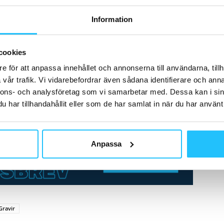
att begränsa smittorisken på gymmen. De har
Information
rna, använder en begränsning av samtida besök på
ning av ansiktsmasker till och från omklädningsrum.
cookies
e för att anpassa innehållet och annonserna till användarna, tillh
vitet, eller låt oss säga inaktivitet, i befolkningen nu
vår trafik. Vi vidarebefordrar även sådana identifierare och anna
gym under längre perioder. Vi är imponerade av våra
nnons- och analysföretag som vi samarbetar med. Dessa kan i sin
ätt att röra sig och träna, både utomhus och hemma,
har tillhandahållit eller som de har samlat in när du har använt 
nu än före pandemin. Fysisk aktivitet är viktigare än
dra ”, säger
Sondre Gravir
, VD för SATS Group.
Anpassa
Gravir