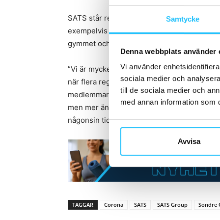
SATS står redo med en mängd åtgärder för 
Samtycke
exempelvis en nära dialog med myndighete
gymmet och lyfter fram obligatorisk använd
Denna webbplats använder 
Vi använder enhetsidentifierar
”Vi är mycket oroade över nivån på fysisk akti
sociala medier och analysera 
när flera regioner har infört stängning av 
till de sociala medier och a
medlemmar, som försöker hitta alternativa s
med annan information som du 
men mer än 60% uppger att de tränar mindre 
någonsin tidigare, och SATS är här för att bi
Avvisa
TAGGAR
Corona
SATS
SATS Group
Sondre 