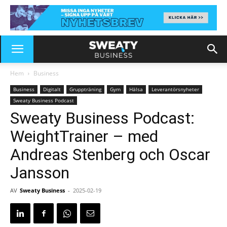
Hem
Business
Business
Digitalt
Gruppträning
Gym
Hälsa
Leverantörsnyheter
Sweaty Business Podcast
Sweaty Business Podcast:
WeightTrainer – med
Andreas Stenberg och Oscar
Jansson
AV
Sweaty Business
-
2025-02-19