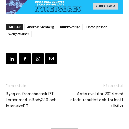
TAGGAR
Andreas Stenberg
KlubbSverige
Oscar Jansson
Weighttrainer
Förra artikeln
Nästa artikel
Bygg en framgångsrik PT-
Actic avslutar 2024 med
karriär med InBody380 och
starkt resultat och fortsatt
IntensivePT
tillväxt