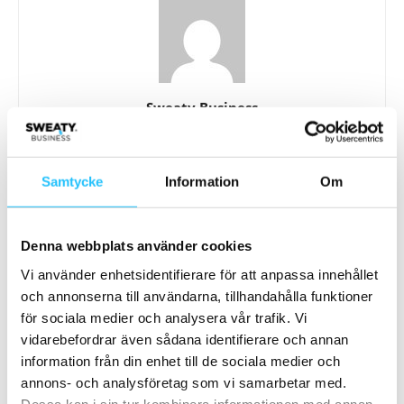
Sweaty Business
Samtycke
Information
Om
Relaterade artiklar
Mer av samma författare
Denna webbplats använder cookies
PelviX etableras i Sverige – Drivkraft
Vi använder enhetsidentifierare för att anpassa innehållet
Solna först ut
och annonserna till användarna, tillhandahålla funktioner
Business
för sociala medier och analysera vår trafik. Vi
vidarebefordrar även sådana identifierare och annan
WeightTrainer –
information från din enhet till de sociala medier och
Viktminskningskonceptet som gör
annons- och analysföretag som vi samarbetar med.
verklig skillnad för gymbranschen
Business
Dessa kan i sin tur kombinera informationen med annan