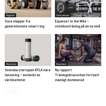
Digitalt
Cool places
Oura släpper 4:e
Equinox+ In the Wild –
generationens smart ring
utomhusträning på en ny nivå
Business
Business
Svenska startupen KYLA nära
Ny rapport:
lansering – används av
Träningsbranschen fortsatt
världsatleter
manligt dominerad