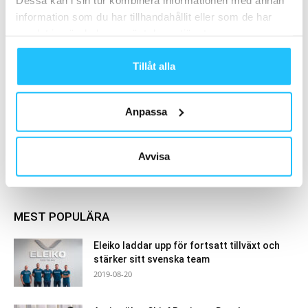
information som du har tillhandahållit eller som de har
Marcus Filly kommer till Perforum
samlat in när du har använt deras tjänster.
Gym
Tillåt alla
Anpassa
Samarbete
Avvisa
- Annons -
MEST POPULÄRA
Eleiko laddar upp för fortsatt tillväxt och
stärker sitt svenska team
2019-08-20