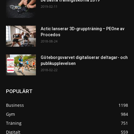
De bästa träningsskorna 2019
2019-02-11
Actic lanserar 3D-gruppträning – PEOne av
Procedos
2018-08-24
Göteborgsvarvet digitaliserar deltagar- och
publikupplevelsen
2018-02-22
POPULÄRT
Business
1198
Gym
984
Träning
751
Digitalt
559