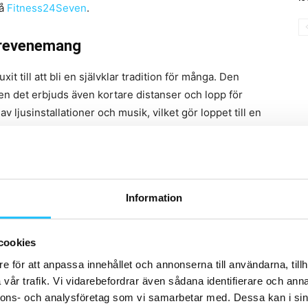
på
Fitness24Seven
.
parevenemang
xit till att bli en självklar tradition för många. Den
en det erbjuds även kortare distanser och lopp för
 ljusinstallationer och musik, vilket gör loppet till en
t.
a samarbete med Fitness24Seven, och ser fram emot att
ill motion och rörelse, både inne på gymmet och ute i
Information
dsansvarig på Midnattsloppet.
cookies
e för att anpassa innehållet och annonserna till användarna, tillh
vår trafik. Vi vidarebefordrar även sådana identifierare och anna
nnons- och analysföretag som vi samarbetar med. Dessa kan i sin