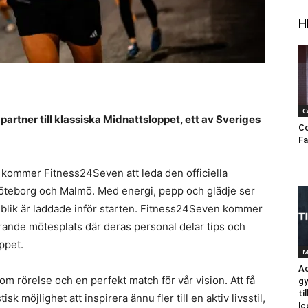
H
C
partner till klassiska Midnattsloppet, ett av Sveriges
Co
Fa
kommer Fitness24Seven att leda den officiella
öteborg och Malmö. Med energi, pepp och glädje ser
 publik är laddade inför starten. Fitness24Seven kommer
erande mötesplats där deras personal delar tips och
ppet.
M
Ac
m rörelse och en perfekt match för vår vision. Att få
g
ti
k möjlighet att inspirera ännu fler till en aktiv livsstil,
lc