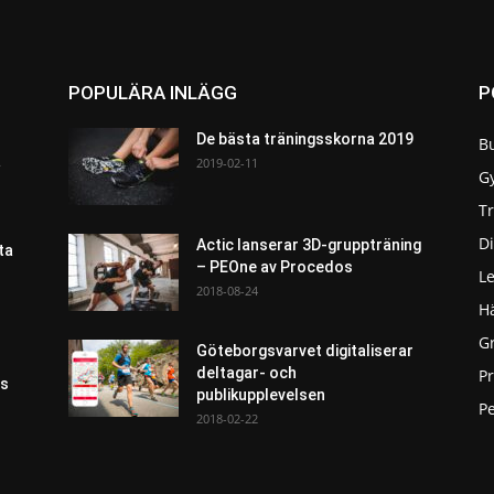
POPULÄRA INLÄGG
P
De bästa träningsskorna 2019
B
a
2019-02-11
G
T
Di
Actic lanserar 3D-gruppträning
ta
– PEOne av Procedos
L
2018-08-24
H
G
Göteborgsvarvet digitaliserar
deltagar- och
P
as
publikupplevelsen
Pe
2018-02-22