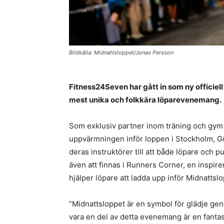
Bildkälla: Midnattsloppet/Jonas Persson
Fitness24Seven har gått in som ny officiell 
mest unika och folkkära löparevenemang.
Som exklusiv partner inom träning och gym 
uppvärmningen inför loppen i Stockholm, G
deras instruktörer till att både löpare och
även att finnas i Runners Corner, en inspir
hjälper löpare att ladda upp inför Midnattslo
”Midnattsloppet är en symbol för glädje geno
vara en del av detta evenemang är en fantastis