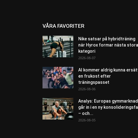
VÅRA FAVORITER
Nike satsar på hybridträning
när Hyrox formar nästa stor
kategori
2026-08-07
AI kommer aldrig kunna ersät
en frukost efter
träningspasset
2026-08-06
Analys: Europas gymmarknad
går in i en ny konsolideringsf
– och...
2026-08-05