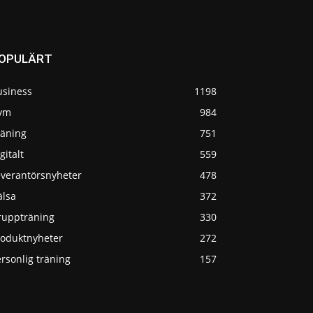
OPULÄRT
usiness
1198
ym
984
räning
751
gitalt
559
everantörsnyheter
478
älsa
372
ruppträning
330
roduktnyheter
272
rsonlig träning
157