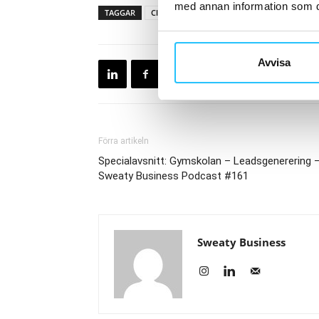
med annan information som du 
TAGGAR
Clara Wikekall
Fitness24Seven
Joakim
Avvisa
Förra artikeln
Specialavsnitt: Gymskolan – Leadsgenerering 
Sweaty Business Podcast #161
Sweaty Business