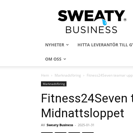
Sweaty
Business
NYHETER
HITTA LEVERANTÖR TILL
OM OSS
Hem
Marknadsföring
Fitness24Seven teamar upp
Marknadsföring
Fitness24Seven
Midnattsloppet
AV
Sweaty Business
-
2025-01-31