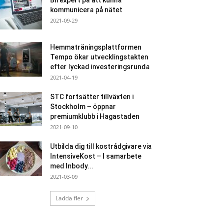
Bli expert på att kunna
kommunicera på nätet
2021-09-29
Hemmaträningsplattformen
Tempo ökar utvecklingstakten
efter lyckad investeringsrunda
2021-04-19
STC fortsätter tillväxten i
Stockholm – öppnar
premiumklubb i Hagastaden
2021-09-10
Utbilda dig till kostrådgivare via
IntensiveKost – I samarbete
med Inbody...
2021-03-09
Ladda fler