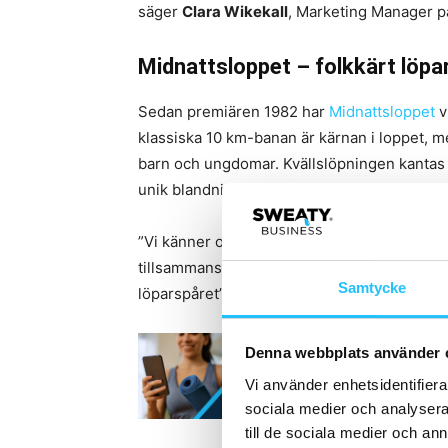
säger
Clara Wikekall
, Marketing Manager 
Midnattsloppet – folkkärt lö
Sedan premiären 1982 har
Midnattsloppet
vu
klassiska 10 km-banan är kärnan i loppet, m
barn och ungdomar. Kvällslöpningen kantas av
unik blandning av löparutmaning och folkfes
”Vi känner oss väldigt glada över detta ny
tillsammans inspirera ännu fler människor t
Samtycke
löparspåret”, säger
Joakim Löwing
, Markna
Denna webbplats använder 
Vi använder enhetsidentifierar
sociala medier och analysera 
till de sociala medier och a