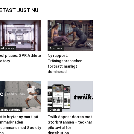
ETAST JUST NU
ool places
Business
ol places: SPR Athlete
Ny rapport:
ctory
Träningsbranschen
fortsatt manligt
dominerad
arknadsföring
Digitalt
tic bryter ny mark på
Twiik öppnar dörren mot
ymmarknaden
Storbritannien – tecknar
llsammans med Society
pilotavtal för
on
distribution