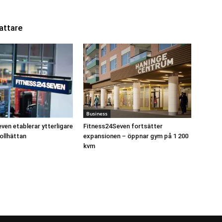
attare
Business
ven etablerar ytterligare
Fitness24Seven fortsätter
ollhättan
expansionen – öppnar gym på 1 200
kvm