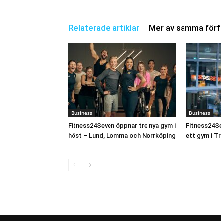
Relaterade artiklar
Mer av samma förf
Business
Business
Fitness24Seven öppnar tre nya gym i
Fitness24Se
höst – Lund, Lomma och Norrköping
ett gym i Tr