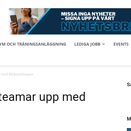
 GYM OCH TRÄNINGSANLÄGGNING
LEDIGA JOBB
EVENTS
 med Midnattsloppet
S
 teamar upp med
M