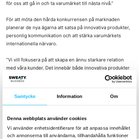
för oss att gå in och ta varumärket till nästa nivå.”
För att möta den hårda konkurrensen på marknaden
planerar de nya ägarna att satsa på innovativa produkter,
personlig kommunikation och att stärka varumärkets
internationella närvaro.
”Vi vill fokusera på att skapa en ännu starkare relation
med våra kunder. Det innebär både innovativa produkter
och att bygga en upplevelse kring varumärket. Vi planerar
också att satsa på en mer personlig och inspirerande
kommunikation samt att stärka vår närvaro på
Samtycke
Information
Om
internationella marknader där vi ser stor potential för
varumärket,” avslutar Jens Bergquist.
Denna webbplats använder cookies
Vi använder enhetsidentifierare för att anpassa innehållet
och annonserna till användarna, tillhandahålla funktioner