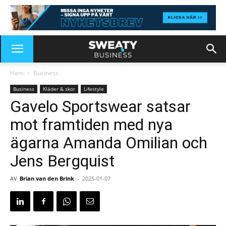
Hem
Business
Business
Kläder & skor
Lifestyle
Gavelo Sportswear satsar
mot framtiden med nya
ägarna Amanda Omilian och
Jens Bergquist
AV
Brian van den Brink
-
2025-01-07