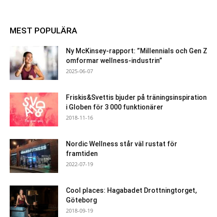
MEST POPULÄRA
Ny McKinsey-rapport: ”Millennials och Gen Z
omformar wellness-industrin”
2025-06-07
Friskis&Svettis bjuder på träningsinspiration
i Globen för 3 000 funktionärer
2018-11-16
Nordic Wellness står väl rustat för
framtiden
2022-07-19
Cool places: Hagabadet Drottningtorget,
Göteborg
2018-09-19