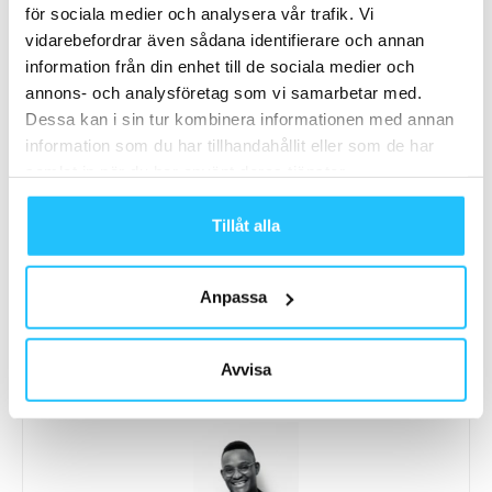
för sociala medier och analysera vår trafik. Vi
vidarebefordrar även sådana identifierare och annan
TAGGAR
Amanda Omilian
Gavelo
Jens Bergquist
information från din enhet till de sociala medier och
annons- och analysföretag som vi samarbetar med.
Dessa kan i sin tur kombinera informationen med annan
information som du har tillhandahållit eller som de har
samlat in när du har använt deras tjänster.
Tillåt alla
Förra artikeln
Nästa artikel
ClassPass årssummering
Spegel, spegel på väggen där:
träningstrender 2024
konceptprodukten Withings
Anpassa
Omnia visar din hälsa på ett
nytt sätt
Avvisa