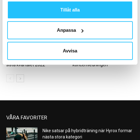
omsättningen ökar och
din gruppträning
resultatet förbättrades
Tillåt alla
Anpassa
Business
Folk på väg
Avvisa
Sporthandeln tappade under
SATS rekryterar till
sista kvartalet 2022
koncernledningen
VÅRA FAVORITER
Nike satsar på hybridträning när Hyrox formar
nästa stora kategori