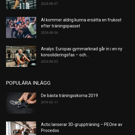
2026-08-07
AI kommer aldrig kunna ersätta en frukost
efter träningspasset
2026-08-06
Analys: Europas gymmarknad går in i en ny
konsolideringsfas – och...
2026-08-05
POPULÄRA INLÄGG
De bästa träningsskorna 2019
2019-02-11
Actic lanserar 3D-gruppträning – PEOne av
Procedos