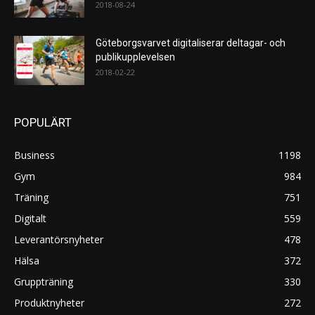
2018-08-24
Göteborgsvarvet digitaliserar deltagar- och
publikupplevelsen
2018-02-22
POPULÄRT
Business
1198
Gym
984
Träning
751
Digitalt
559
Leverantörsnyheter
478
Hälsa
372
Gruppträning
330
Produktnyheter
272