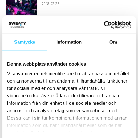
2018-02-26
Optishake – funktionsdrycken som blir en
naturlig del av träningsrutinen
2025-04-06
Samtycke
Information
Om
Ladda fler
Denna webbplats använder cookies
Vi använder enhetsidentifierare för att anpassa innehållet
HETAST JUST NU
och annonserna till användarna, tillhandahålla funktioner
för sociala medier och analysera vår trafik. Vi
vidarebefordrar även sådana identifierare och annan
information från din enhet till de sociala medier och
annons- och analysföretag som vi samarbetar med.
Dessa kan i sin tur kombinera informationen med annan
Business
Digitalt
information som du har tillhandahållit eller som de har
Twiik kvartalsrapport Q3 2022:
Set4Play – ökar lönsamheten i
samlat in när du har använt deras tjänster.