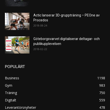
Actic lanserar 3D-gruppträning – PEOne av
Procedos
2018-08-24
Göteborgsvarvet digitaliserar deltagar- och
publikupplevelsen
2018-02-22
POPULÄRT
Business
1198
Gym
983
Träning
750
Digitalt
559
Leverantörsnyheter
478