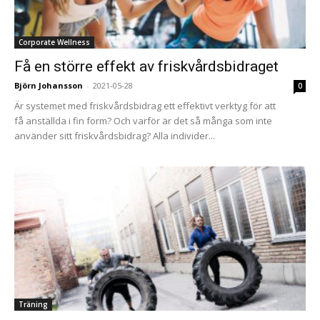
Corporate Wellness
Få en större effekt av friskvårdsbidraget
Björn Johansson
-
2021-05-28
0
Är systemet med friskvårdsbidrag ett effektivt verktyg för att
få anställda i fin form? Och varför är det så många som inte
använder sitt friskvårdsbidrag? Alla individer...
Träning