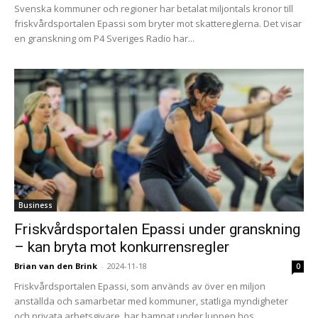
Svenska kommuner och regioner har betalat miljontals kronor till
friskvårdsportalen Epassi som bryter mot skattereglerna. Det visar
en granskning om P4 Sveriges Radio har...
Business
Friskvårdsportalen Epassi under granskning
– kan bryta mot konkurrensregler
Brian van den Brink
-
2024-11-18
0
Friskvårdsportalen Epassi, som används av över en miljon
anställda och samarbetar med kommuner, statliga myndigheter
och privata arbetsgivare, har hamnat under luppen hos