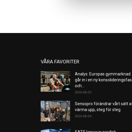
VÅRA FAVORITER
Analys: Europas gymmarknad
går in i en ny konsolideringsfas
och...
2026-08-05
Sensopro förändrar vårt sätt a
värma upp, steg för steg
2026-08-04