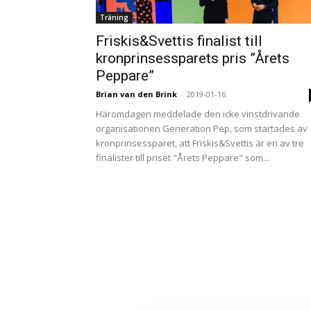
Träning
Friskis&Svettis finalist till
kronprinsessparets pris ”Årets
Peppare”
Brian van den Brink
-
2019-01-16
Häromdagen meddelade den icke vinstdrivande
organisationen Generation Pep, som startades av
kronprinsessparet, att Friskis&Svettis är en av tre
finalister till priset "Årets Peppare" som...