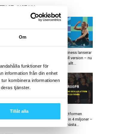
ETAST JUST NU
Om
usiness
Digitalt
YM säkrar
Sweaty Business lanserar
tteinvestering – siktar
internationell version – nu
t börsen
kan du läsa allt...
andahålla funktioner för
n information från din enhet
 tur kombinera informationen
deras tjänster.
roduktnyheter
Business
mårskalas hos NOCCO
Sociala
Tillåt alla
träningsplattformen
TROOPR tar in 4 miljoner –
ska bygga nästa...