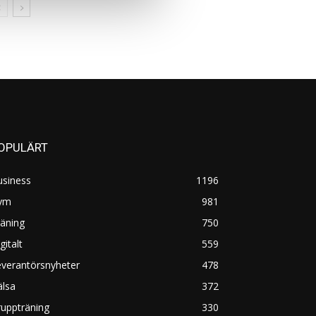
OPULÄRT
usiness
1196
ym
981
äning
750
gitalt
559
everantörsnyheter
478
älsa
372
uppträning
330