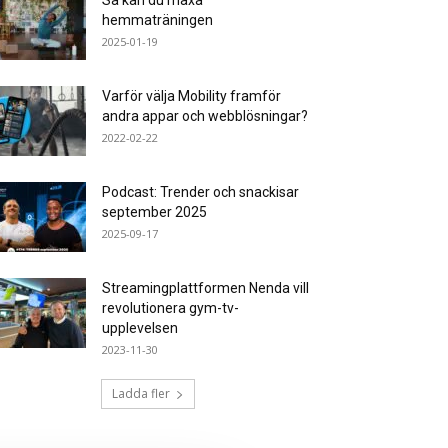
Så kan du maxa
hemmaträningen
2025-01-19
Varför välja Mobility framför
andra appar och webblösningar?
2022-02-22
Podcast: Trender och snackisar
september 2025
2025-09-17
Streamingplattformen Nenda vill
revolutionera gym-tv-
upplevelsen
2023-11-30
Ladda fler