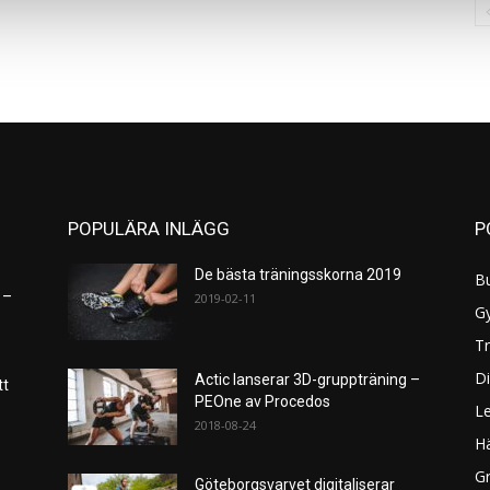
POPULÄRA INLÄGG
P
De bästa träningsskorna 2019
B
 –
2019-02-11
G
Tr
Di
Actic lanserar 3D-gruppträning –
tt
PEOne av Procedos
L
2018-08-24
H
Gr
Göteborgsvarvet digitaliserar