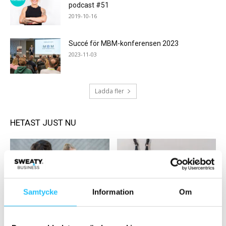
podcast #51
2019-10-16
Succé för MBM-konferensen 2023
2023-11-03
Ladda fler
HETAST JUST NU
Samtycke
Information
Om
Digitalt
Business
NY STUDIE: BÅDE
FitnessPlayer: En