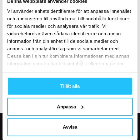
HÄLSOAPPAR OCH
revolutionerande musiktjänst
Denna webbplats använder cookies
PERSONLIG TRÄNING ÖKAR
för gym och instruktörer
Vi använder enhetsidentifierare för att anpassa innehållet
KONDITIONEN
och annonserna till användarna, tillhandahålla funktioner
för sociala medier och analysera vår trafik. Vi
vidarebefordrar även sådana identifierare och annan
information från din enhet till de sociala medier och
annons- och analysföretag som vi samarbetar med.
Dessa kan i sin tur kombinera informationen med annan
Business
Business
information som du har tillhandahållit eller som de har
Ny Deloitte-rapport visar att
Gymmusik hjälper gymmen att
samlat in när du har använt deras tjänster.
hälso- och träningsmarknaden
spara pengar på
bidrar med upp till...
musikrättigheter
Tillåt alla
Anpassa
Avvisa
VÅRA FAVORITER