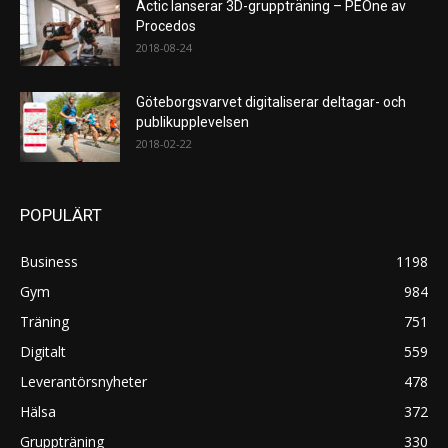
Actic lanserar 3D-gruppträning – PEOne av
Procedos
2018-08-24
Göteborgsvarvet digitaliserar deltagar- och
publikupplevelsen
2018-02-22
POPULÄRT
Business
1198
Gym
984
Träning
751
Digitalt
559
Leverantörsnyheter
478
Hälsa
372
Gruppträning
330