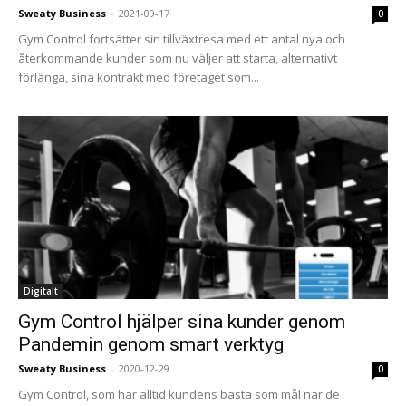
Sweaty Business
-
2021-09-17
0
Gym Control fortsätter sin tillväxtresa med ett antal nya och
återkommande kunder som nu väljer att starta, alternativt
förlänga, sina kontrakt med företaget som...
Digitalt
Gym Control hjälper sina kunder genom
Pandemin genom smart verktyg
Sweaty Business
-
2020-12-29
0
Gym Control, som har alltid kundens bästa som mål när de