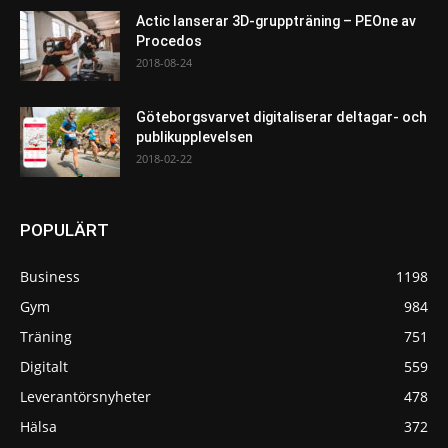
Actic lanserar 3D-gruppträning – PEOne av
Procedos
2018-08-24
Göteborgsvarvet digitaliserar deltagar- och
publikupplevelsen
2018-02-22
POPULÄRT
Business
1198
Gym
984
Träning
751
Digitalt
559
Leverantörsnyheter
478
Hälsa
372