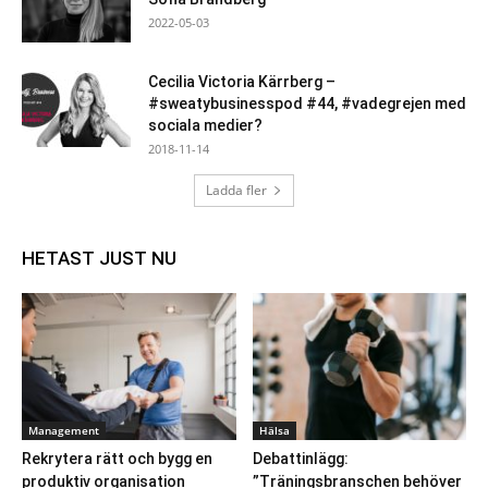
2022-05-03
Cecilia Victoria Kärrberg –
#sweatybusinesspod #44, #vadegrejen med
sociala medier?
2018-11-14
Ladda fler
HETAST JUST NU
Management
Hälsa
Rekrytera rätt och bygg en
Debattinlägg:
produktiv organisation
”Träningsbranschen behöver