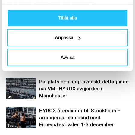
samlat in när du har använt deras tjänster.
Tillåt alla
Anpassa
Relaterade artiklar
Mer av samma författare
HYROX återvänder till Stockholm –
Avvisa
mer än 3 000 biljetter sålda första
veckorna
Träning
Pallplats och högt svenskt deltagande
när VM i HYROX avgjordes i
Manchester
Gym
HYROX återvänder till Stockholm –
arrangeras i samband med
Fitnessfestivalen 1-3 december
Sport