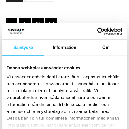
Samtycke
Information
Om
Förra artikeln
Nästa artikel
STAC och WellTech
Hur expanderar man ett
Labs/Twiik i strategiskt
gymkoncept internationellt?
Denna webbplats använder cookies
samarbete
Vi använder enhetsidentifierare för att anpassa innehållet
och annonserna till användarna, tillhandahålla funktioner
för sociala medier och analysera vår trafik. Vi
vidarebefordrar även sådana identifierare och annan
information från din enhet till de sociala medier och
annons- och analysföretag som vi samarbetar med.
Dessa kan i sin tur kombinera informationen med annan
information som du har tillhandahållit eller som de har
Brian van den Brink