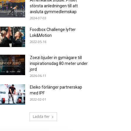
Amerikansk studie: Priset
största anledningen till att
avsluta gymmedlemskap
2024-07-03
Foodbox Challenge lyfter
Lok&Motion
2022-05-16
Zoezi bjuder in gymägare till
inspirationsdag 80 meter under
jord
2026-06-11
Eleiko förlänger partnerskap
med IPF
2022-02-01
Ladda fler