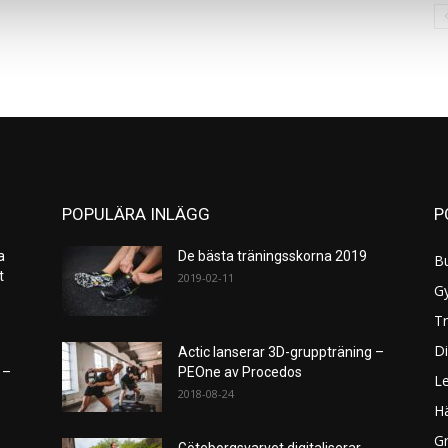
POPULÄRA INLÄGG
P
a
De bästa träningsskorna 2019
B
et
2019-02-11
G
Tr
Di
Actic lanserar 3D-gruppträning –
 –
PEOne av Procedos
L
2018-08-24
H
Gr