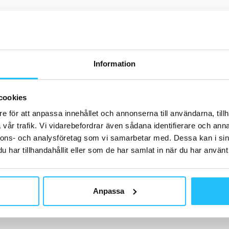
H
Information
D
St
cookies
ny
e för att anpassa innehållet och annonserna till användarna, tillh
vår trafik. Vi vidarebefordrar även sådana identifierare och anna
nnons- och analysföretag som vi samarbetar med. Dessa kan i sin
har tillhandahållit eller som de har samlat in när du har använt 
K
Anpassa
Ca
sp
li