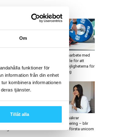
ETAST JUST NU
Om
igitalt
Digitalt
ories – sociala mediers
Eleiko i samarbete med
a fokus
Innowearable för att
utveckla möjligheterna för
andahålla funktioner för
styrketräning
n information från din enhet
 tur kombinera informationen
deras tjänster.
läder & skor
Digitalt
Tillåt alla
sall har världens första
ClassPass säkrar
ort-BH med bevisad
megainvestering – blir
vslängd
2020-talets första unicorn