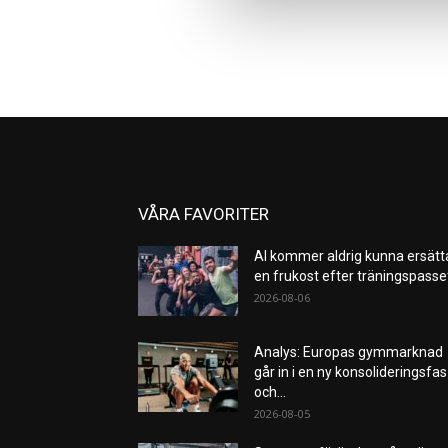
VÅRA FAVORITER
AI kommer aldrig kunna ersätt
en frukost efter träningspass
2026-08-06
Analys: Europas gymmarknad
går in i en ny konsolideringsfas
och...
2026-08-05