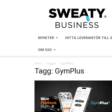
Sweaty
Business
NYHETER
HITTA LEVERANTÖR TILL
OM OSS
Hem
Taggar
GymPlus
Tagg: GymPlus