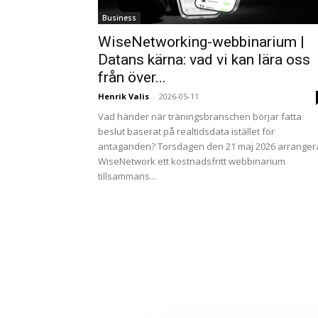
Business
WiseNetworking-webbinarium |
Datans kärna: vad vi kan lära oss
från över...
Henrik Valis
-
2026-05-11
Vad händer när träningsbranschen börjar fatta
beslut baserat på realtidsdata istället för
antaganden? Torsdagen den 21 maj 2026 arranger
WiseNetwork ett kostnadsfritt webbinarium
tillsammans...