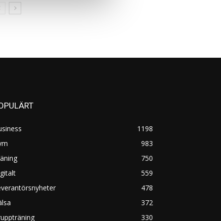
OPULÄRT
usiness
1198
ym
983
äning
750
gitalt
559
everantörsnyheter
478
älsa
372
uppträning
330