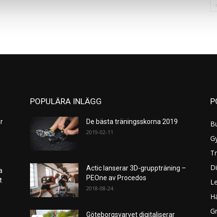
POPULÄRA INLÄGG
P
r
De bästa träningsskorna 2019
B
2019-02-11
G
Tr
Di
Actic lanserar 3D-gruppträning –
a
PEOne av Procedos
et
L
2018-08-24
H
Gr
Göteborgsvarvet digitaliserar