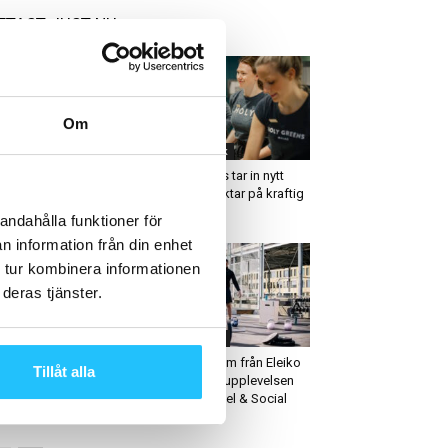
ETAST JUST NU
Om
usiness
Kost & dryck
mlecos Monica
Holy Greens tar in nytt
tkasiira finalist i priset
kapital – siktar på kraftig
ll ”Årets Unga VD”
expansion
andahålla funktioner för
n information från din enhet
 tur kombinera informationen
deras tjänster.
usiness
Cool places
 Health Club etablerar
Utomhusgym från Eleiko
Tillåt alla
g i Malmö – kedjans
lyfter padelupplevelsen
:e träningsklubb
hos NK Padel & Social
av...