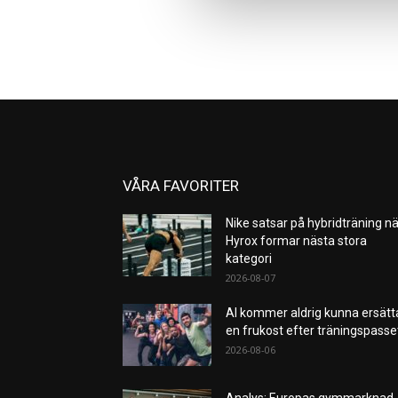
VÅRA FAVORITER
Nike satsar på hybridträning nä
Hyrox formar nästa stora
kategori
2026-08-07
AI kommer aldrig kunna ersätt
en frukost efter träningspass
2026-08-06