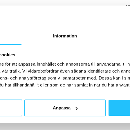
H
0
ng
Information
de
B
Gy
cookies
So
ti
e för att anpassa innehållet och annonserna till användarna, tillh
vår trafik. Vi vidarebefordrar även sådana identifierare och anna
nnons- och analysföretag som vi samarbetar med. Dessa kan i sin
har tillhandahållit eller som de har samlat in när du har använt 
B
EC
Anpassa
si
20