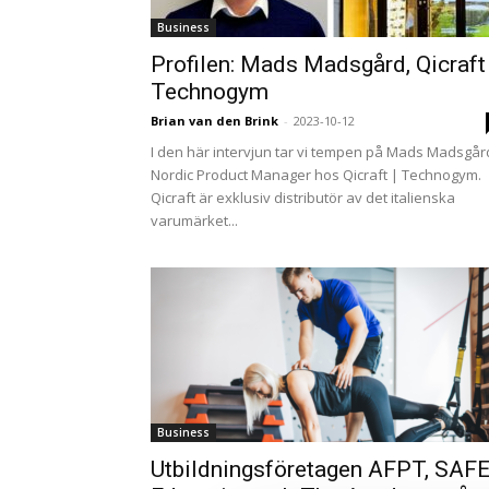
Business
Profilen: Mads Madsgård, Qicraft 
Technogym
Brian van den Brink
-
2023-10-12
I den här intervjun tar vi tempen på Mads Madsgår
Nordic Product Manager hos Qicraft | Technogym.
Qicraft är exklusiv distributör av det italienska
varumärket...
Business
Utbildningsföretagen AFPT, SAF