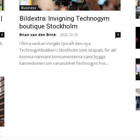
Business
|
Bildextra: Invigning Technogym
boutique Stockholm
Brian van den Brink
-
2022-12-13
0
0
d,
I förra veckan invigde Qicraft den nya
Technogymbutiken i Stockholm som skapats för att
komma närmare konsumenterna samt bygga
kännedomen om varumärket Technogym hos...
E