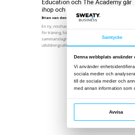
Education och The Academy går
ihop och bildar...
Brian van den Brink
-
2022-11-03
En ny, nischad, företagsgrupp inom digital utbildni
för träning, hälsa och välmående skapas genom
Samtycke
sammanslagningen av Norges och Sveriges ledan
utbildningsaktörer. AFPT, SAFE Education och...
Denna webbplats använder 
Vi använder enhetsidentifierar
sociala medier och analysera 
till de sociala medier och a
med annan information som du 
Avvisa