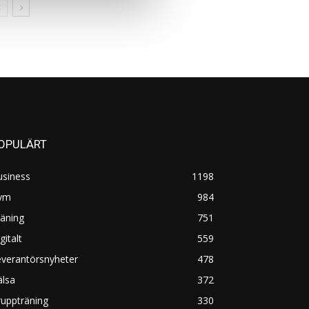
OPULÄRT
usiness
1198
ym
984
äning
751
gitalt
559
everantörsnyheter
478
älsa
372
uppträning
330