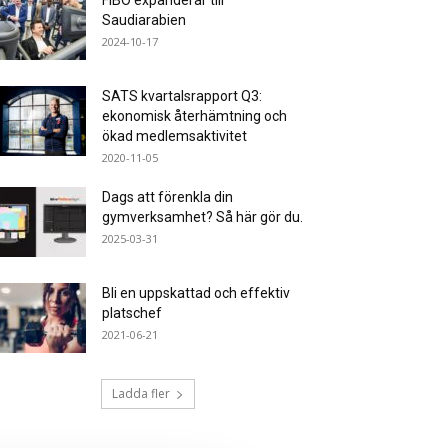
FIBO expanderar till
Saudiarabien
2024-10-17
SATS kvartalsrapport Q3:
ekonomisk återhämtning och
ökad medlemsaktivitet
2020-11-05
Dags att förenkla din
gymverksamhet? Så här gör du.
2025-03-31
Bli en uppskattad och effektiv
platschef
2021-06-21
Ladda fler