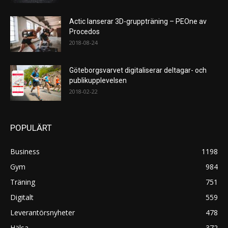
Actic lanserar 3D-gruppträning – PEOne av
Procedos
2018-08-24
Göteborgsvarvet digitaliserar deltagar- och
publikupplevelsen
2018-02-22
POPULÄRT
Business
1198
Gym
984
Träning
751
Digitalt
559
Leverantörsnyheter
478
Hälsa
372