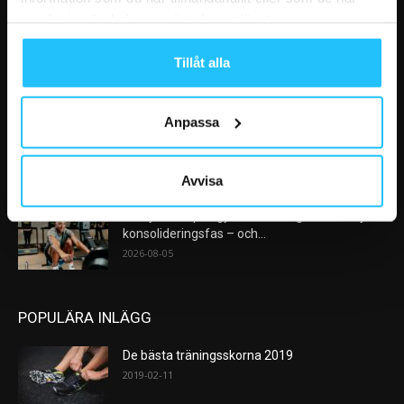
VÅRA FAVORITER
samlat in när du har använt deras tjänster.
Nike satsar på hybridträning när Hyrox formar
nästa stora kategori
Tillåt alla
2026-08-07
Anpassa
AI kommer aldrig kunna ersätta en frukost
efter träningspasset
2026-08-06
Avvisa
Analys: Europas gymmarknad går in i en ny
konsolideringsfas – och...
2026-08-05
POPULÄRA INLÄGG
De bästa träningsskorna 2019
2019-02-11