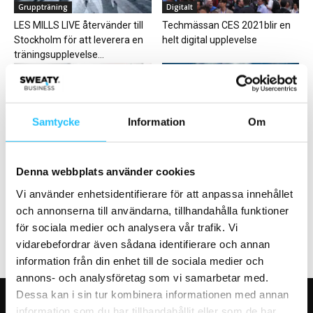
Gruppträning
Digitalt
LES MILLS LIVE återvänder till
Techmässan CES 2021blir en
Stockholm för att leverera en
helt digital upplevelse
träningsupplevelse...
Samtycke
Information
Om
Business
Sport
Pure Gyms intäkter högre än
Technogym teamar upp med
Denna webbplats använder cookies
innan pandemin – planerar för
Nordea Open 2024
Vi använder enhetsidentifierare för att anpassa innehållet
investeringar...
och annonserna till användarna, tillhandahålla funktioner
för sociala medier och analysera vår trafik. Vi
vidarebefordrar även sådana identifierare och annan
information från din enhet till de sociala medier och
annons- och analysföretag som vi samarbetar med.
Dessa kan i sin tur kombinera informationen med annan
information som du har tillhandahållit eller som de har