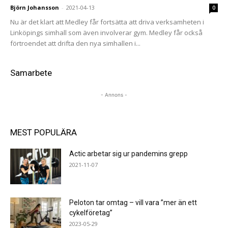
Björn Johansson
-
2021-04-13
0
Nu är det klart att Medley får fortsätta att driva verksamheten i
Linköpings simhall som även involverar gym. Medley får också
förtroendet att drifta den nya simhallen i...
Samarbete
- Annons -
MEST POPULÄRA
Actic arbetar sig ur pandemins grepp
2021-11-07
Peloton tar omtag – vill vara ”mer än ett
cykelföretag”
2023-05-29